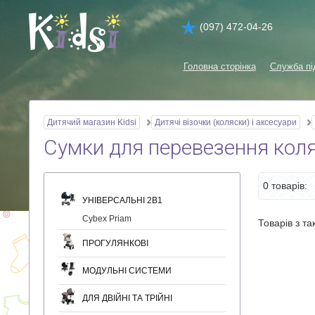
(097) 472-04-26
Головна сторінка
Служба пі
Дитячий магазин Kidsi
Дитячі візочки (коляски) і аксесуари
Сумки для перевезення кол
0 товарів
УНІВЕРСАЛЬНІ 2В1
Cybex Priam
Товарів з т
ПРОГУЛЯНКОВІ
МОДУЛЬНІ СИСТЕМИ
ДЛЯ ДВІЙНІ ТА ТРІЙНІ