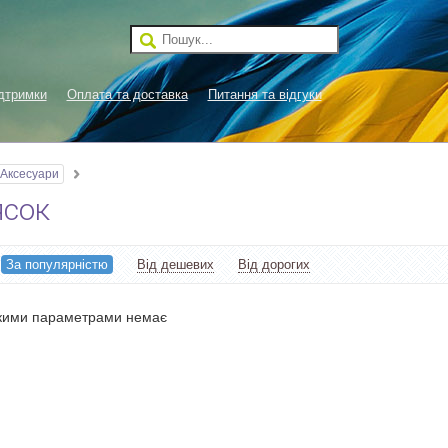
дтримки
Оплата та доставка
Питання та відгуки
Аксесуари
ясок
:
За популярністю
Від дешевих
Від дорогих
акими параметрами немає