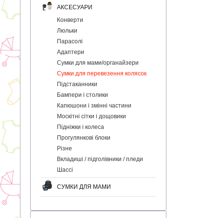
АКСЕСУАРИ
Конверти
Люльки
Парасолі
Адаптери
Сумки для мами/органайзери
Сумки для перевезення колясок
Підстаканники
Бампери і столики
Капюшони і змінні частини
Москітні сітки і дощовики
Підніжки і колеса
Прогулянкові блоки
Різне
Вкладиші / підголівники / пледи
Шассі
СУМКИ ДЛЯ МАМИ