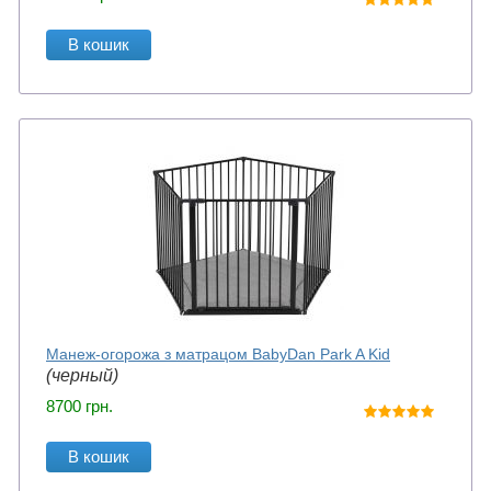
В кошик
Манеж-огорожа з матрацом BabyDan Park A Kid
(черный)
8700
грн.
В кошик