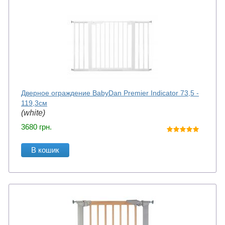
Дверное ограждение BabyDan Premier Indicator 73,5 -
119,3см
(white)
3680
грн.
В кошик