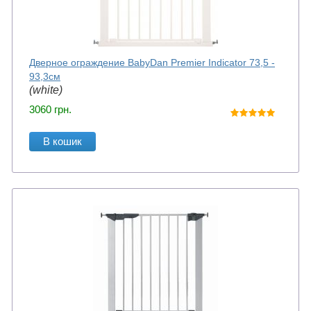
Дверное ограждение BabyDan Premier Indicator 73,5 -
93,3см
(white)
3060
грн.
В кошик