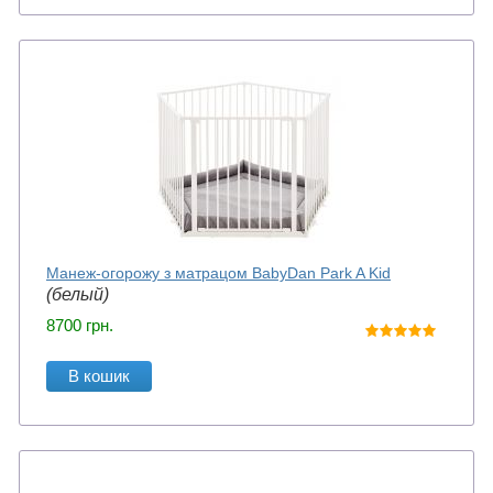
Манеж-огорожу з матрацом BabyDan Park A Kid
(белый)
8700
грн.
В кошик