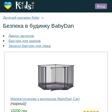
Вход
→
Дитячий магазин Kidsi
Безпека в будинку BabyDan
Дверні загорожі
Бар'єри для камінів
Захисні бар'єри для ліжка
Манеж-огорожа з матрацом BabyDan Carl
(чорний)
10200
грн.