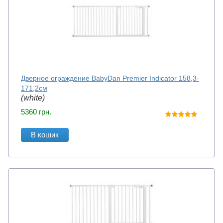
Дверное ограждение BabyDan Premier Indicator 158,3-
171,2см
(white)
5360
грн.
В кошик