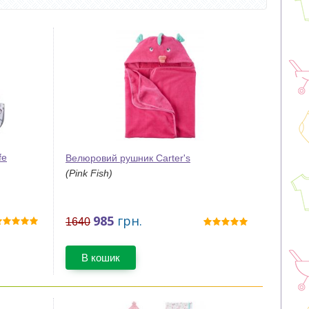
fe
Велюровий рушник Carter's
(Pink Fish)
985
грн.
1640
В кошик