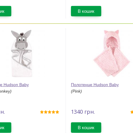
ик
В кошик
е Hudson Baby
Полотенце Hudson Baby
onkey)
(Pink)
н.
1340
грн.
ик
В кошик