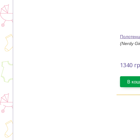
Полотенц
(Nerdy Gir
1340
гр
В кош