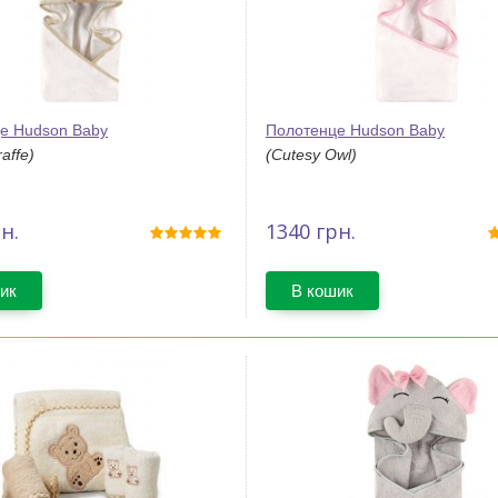
е Hudson Baby
Полотенце Hudson Baby
affe)
(Cutesy Owl)
н.
1340
грн.
ик
В кошик