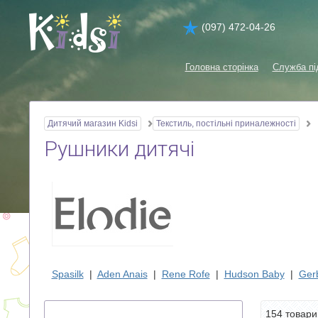
(097) 472-04-26
Головна сторінка
Служба пі
Дитячий магазин Kidsi
Текстиль, постільні приналежності
Рушники дитячі
Spasilk
|
Aden Anais
|
Rene Rofe
|
Hudson Baby
|
Ger
154 товар