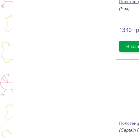
Полотенц
(Fox)
1340
гр
В кош
Полотенц
(Captain 