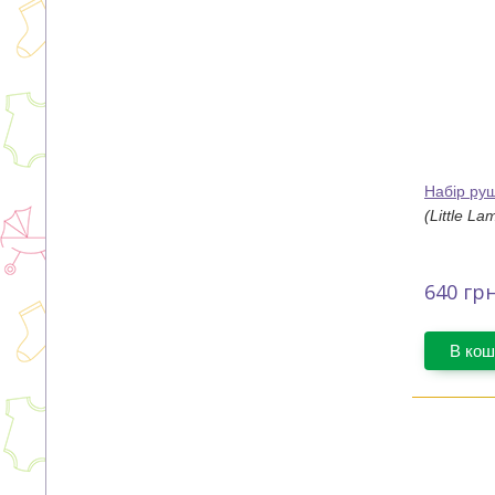
Набір руш
(Little La
640
грн
В кош