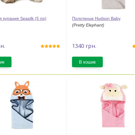
 купания Spasilk (5 пр)
Полотенце Hudson Baby
(Pretty Elephant)
н.
1340
грн.
ик
В кошик