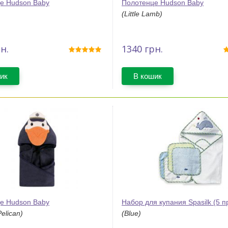
е Hudson Baby
Полотенце Hudson Baby
(Little Lamb)
н.
1340
грн.
ик
В кошик
е Hudson Baby
Набор для купания Spasilk (5 п
Pelican)
(Blue)