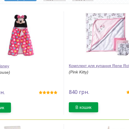
Комплект для купання Rene Ro
isney
(Pink Kitty)
ouse)
840
грн.
н.
В кошик
ик