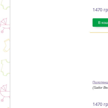
1470
гр
В кош
Полотенц
(Sailor Be
1470
гр