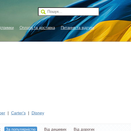
дтримки
Оплата та доставка
Питання та відгуки
ber
|
Carter's
|
Disney
и:
За популярністю
Від дешевих
Від дорогих