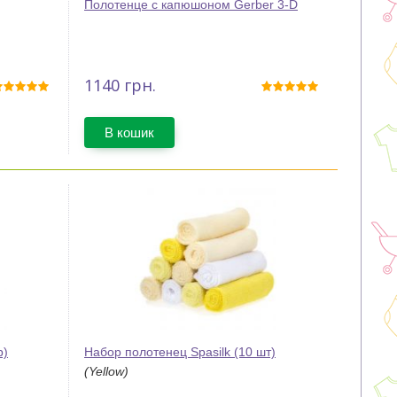
Полотенце с капюшоном Gerber 3-D
1140
грн.
В кошик
р)
Набор полотенец Spasilk (10 шт)
(Yellow)