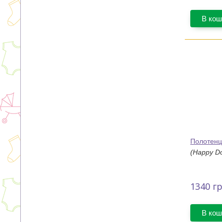
В кош
Полотенц
(Happy D
1340
гр
В кош