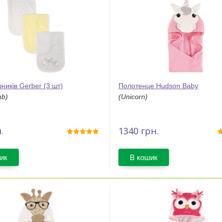
ників Gerber (3 шт)
Полотенце Hudson Baby
mb)
(Unicorn)
.
1340
грн.
ик
В кошик