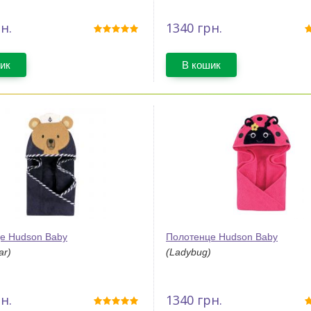
н.
1340
грн.
ик
В кошик
е Hudson Baby
Полотенце Hudson Baby
ar)
(Ladybug)
н.
1340
грн.