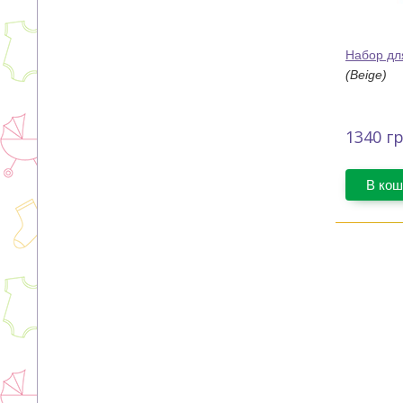
Набор для
(Beige)
1340
гр
В кош