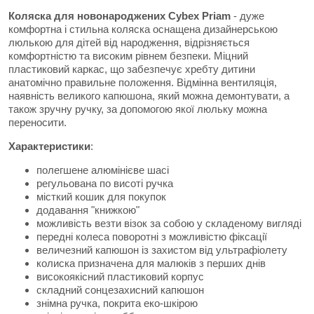
Коляска для новонароджених Cybex Priam
- дуже
комфортна і стильна коляска оснащена дизайнерською
люлькою для дітей від народження, відрізняється
комфортністю та високим рівнем безпеки. Міцний
пластиковий каркас, що забезпечує хребту дитини
анатомічно правильне положення. Відмінна вентиляція,
наявність великого капюшона, який можна демонтувати, а
також зручну ручку, за допомогою якої люльку можна
переносити.
Характеристики
:
полегшене алюмінієве шасі
регульована по висоті ручка
місткий кошик для покупок
додавання "книжкою"
можливість везти візок за собою у складеному вигляді
передні колеса поворотні з можливістю фіксації
величезний капюшон із захистом від ультрафіолету
колиска призначена для малюків з перших днів
високоякісний пластиковий корпус
складний сонцезахисний капюшон
знімна ручка, покрита еко-шкірою