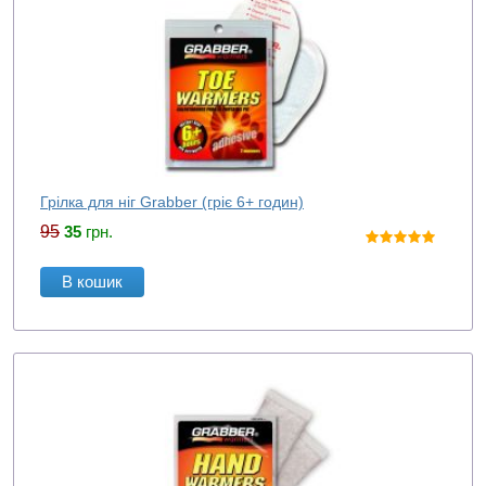
Грілка для ніг Grabber (гріє 6+ годин)
95
35
грн.
В кошик