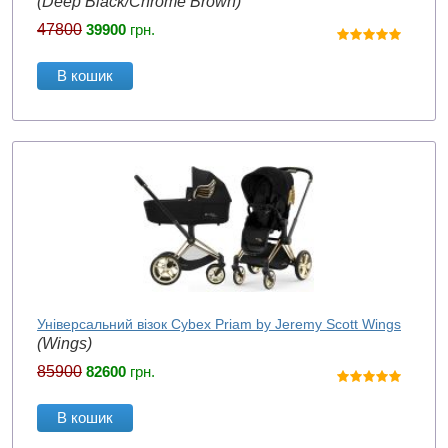
(Deep Black/Chrome Brown)
47800
39900
грн.
В кошик
Універсальний візок Cybex Priam by Jeremy Scott Wings
(Wings)
85900
82600
грн.
В кошик