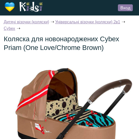
Вход
Дитячі візочки (коляски)
Універсальні візочки (коляски) 2в1
Cybex
Коляска для новонароджених Cybex
Priam (One Love/Chrome Brown)