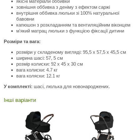
якісні матеріали оббивки
зовнішня оббивка з деніму з ефектом саржі
внутрішня оббивка люльки зі 100% натуральної
бавовни
капюшон з розкладанням та вентиляційним віконцем
м'який матрац люльки з функцією фіксації дитини
Розміри та вага:
розміри у складеному вигляді: 95,5 х 57,5 ​​х 45,5 см
ширина шасі: 57, 5 см
розмір колиски: 92 x 45 x 30 см
вага колиски: 4.7 кг
вага коляски: 12.1 кг
У комплекті:
шасі, люлька для новонароджених.
Інші варіанти