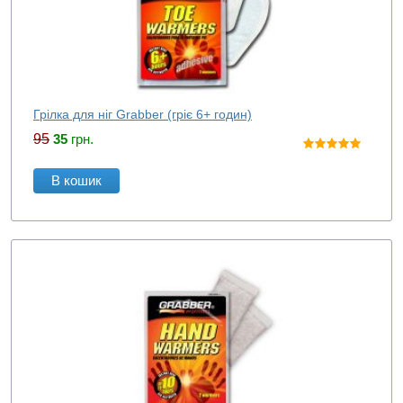
Грілка для ніг Grabber (гріє 6+ годин)
95
35
грн.
В кошик