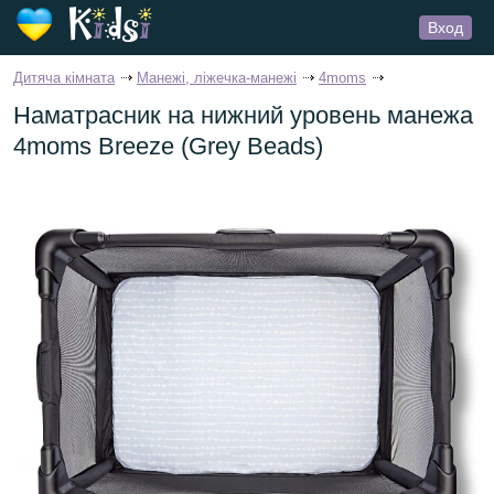
Вход
Дитяча кімната
Манежі, ліжечка-манежі
4moms
Наматрасник на нижний уровень манежа
4moms Breeze (Grey Beads)