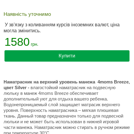
Наявність уточнимо
У зв'язку з коливанням курсів іноземних валют, ціна
могла змінитись.
1580
грн.
Купити
Наматрасник на верхний уровень манежа 4moms Breeze,
цвет Silver -
влагостойкий наматрасник на подвесную
люльку в манеж 4moms Breeze обеспечивает
дополнительный уют для отдыха вашего ребенка.
Водонепроницаемый слой защищает матрасик верхнего
уровня. Поверхность наматрасника – мягкая плюшевая
ткань. Данный товар предназначен только для подвесной
люльки и не может быть использован в нижней игровой
части манежа. Наматрасник можно стирать в ручном режиме
при температуре 30°C.