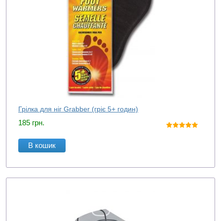
Грілка для ніг Grabber (гріє 5+ годин)
185
грн.
В кошик