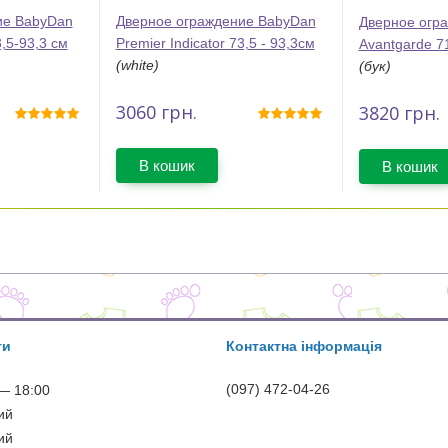
ие BabyDan
Дверное ограждение BabyDan
Дверное огр
3,5-93,3 см
Premier Indicator 73,5 - 93,3см
Avantgarde 7
(white)
(бук)
3060
грн.
3820
грн.
В кошик
В кошик
ти
Контактна інформація
(097) 472-04-26
— 18:00
ий
ий