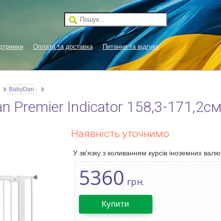
дтримки
Оплата та доставка
Питання та відгуки
BabyDan
Premier Indicator 158,3-171,2см 
Наявність уточнимо
У зв'язку з коливанням курсів іноземних валют
5360
грн.
Купити