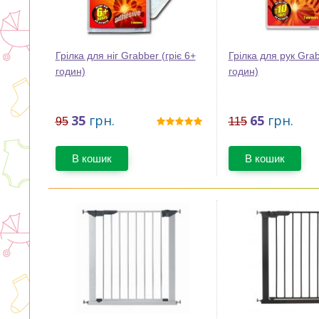
Грілка для ніг Grabber (гріє 6+
Грілка для рук Grab
годин)
годин)
35
грн.
65
грн.
95
115
В кошик
В кошик