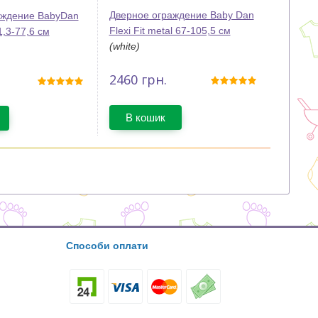
Дверное ограждение Baby Dan
аждение BabyDan
Flexi Fit metal 67-105,5 см
1,3-77,6 см
(white)
2460
грн.
В кошик
Способи оплати