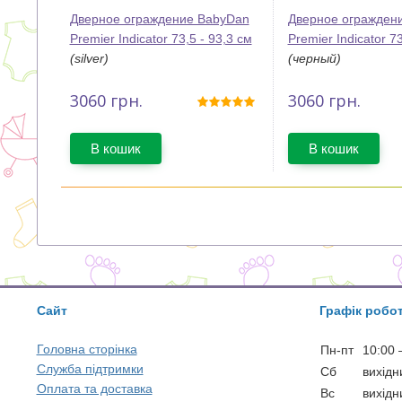
Дверное ограждение BabyDan
Дверное огражден
Premier Indicator 73,5 - 93,3 см
Premier Indicator 7
(silver)
(черный)
3060
грн.
3060
грн.
В кошик
В кошик
Сайт
Графік робо
Головна сторінка
Пн-пт
10:00 
Служба підтримки
Сб
вихідн
Оплата та доставка
Вс
вихідн