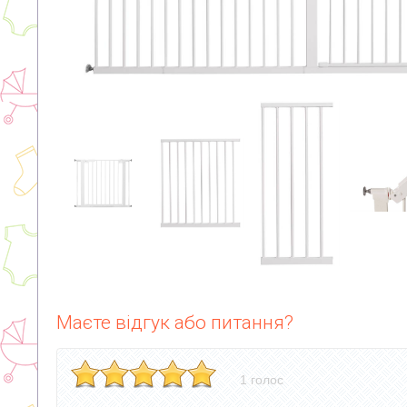
Маєте відгук або питання?
1 голос