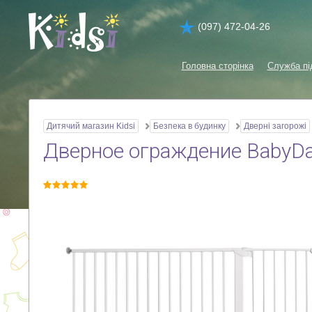
(097) 472-04-26
Головна сторінка
Служба пі
Дитячий магазин Kidsi
Безпека в будинку
Дверні загорожі
Дверное ограждение BabyDan 