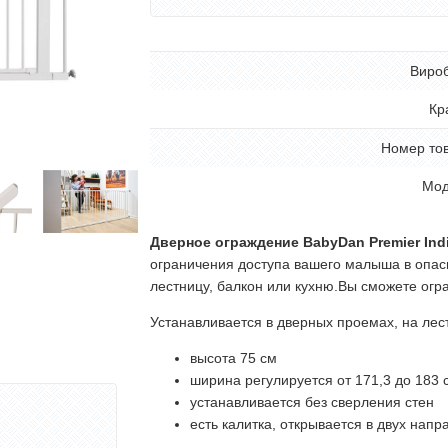
Виро
Кр
Номер то
Мод
Дверное ограждение BabyDan Premier Indic
ограничения доступа вашего малыша в опас
лестницу, балкон или кухню.Вы сможете огр
Устанавливается в дверных проемах, на лест
высота 75 см
ширина регулируется от 171,3 до 183 
устанавливается без сверления стен
есть калитка, открывается в двух напр