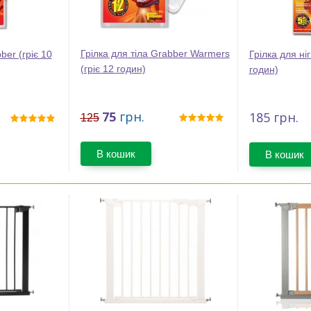
Грілка для тіла Grabber Warmers
ber (гріє 10
Грілка для ніг
(гріє 12 годин)
годин)
75
грн.
185
грн.
125
В кошик
В кошик