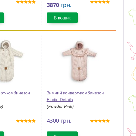
3870
грн.
В кошик
ерт-комбинезон
Зимний конверт-комбинезон
Elodie Details
e)
(Powder Pink)
4300
грн.