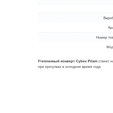
Виро
Кр
Номер то
Мод
Утепленный конверт Cybex Priam
станет н
при прогулках в холодное время года.