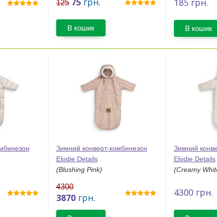
75
грн.
185
грн.
125
В кошик
В кошик
омбинезон
Зимний конверт-комбинезон
Зимний конв
Elodie Details
Elodie Details
(Blushing Pink)
(Creamy Whit
4300
4300
грн.
3870
грн.