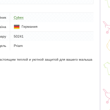
бник
Cybex
Германия
аїна
вару
50241
ель
Priam
астоящим теплой и уютной защитой для вашего малыша