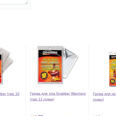
Грілка для тіла Grabber Warmers
ber (гріє 10
Грілка для ніг
(гріє 12 годин)
годин)