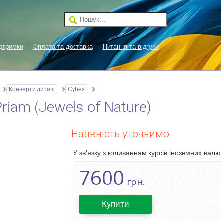
дтримки
Оплата та доставка
Питання та відгуки
Конверти дитячі
Cybex
iam (Jewels of Nature)
Наявність уточнимо
У зв'язку з коливанням курсів іноземних валют
7600
грн.
Купити