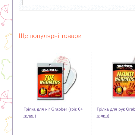
Ще популярні товари
Грілка для ніг Grabber (гріє 6+
Грілка для рук Grab
годин)
годин)