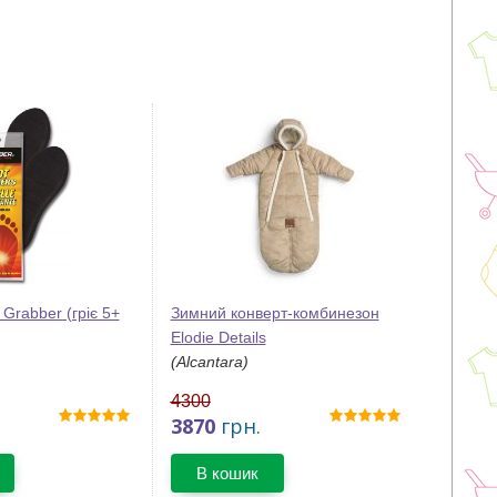
 Grabber (гріє 5+
Зимний конверт-комбинезон
Elodie Details
(Alcantara)
4300
3870
грн.
В кошик