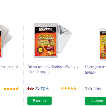
Грілка для тіла Grabber Warmers
ber (гріє 10
Грілка для ніг
(гріє 12 годин)
годин)
75
грн.
185
грн.
125
В кошик
В кошик