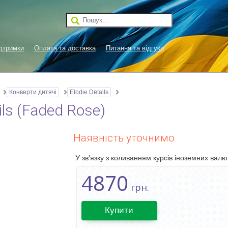
дтримки
Оплата та доставка
Питання та відгуки
Конверти дитячі
Elodie Details
ls (Faded Rose)
Наявність уточнимо
У зв'язку з коливанням курсів іноземних валют
4870
грн.
Купити