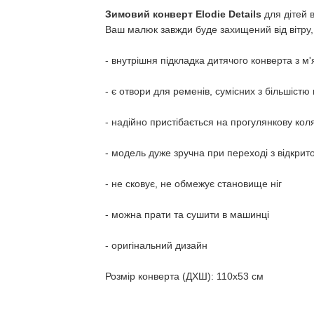
Зимовий конверт Elodie Details
для дітей в
Ваш малюк завжди буде захищений від вітру, 
- внутрішня підкладка дитячого конверта з 
- є отвори для ременів, сумісних з більшістю
- надійно пристібається на прогулянкову кол
- модель дуже зручна при переході з відкрит
- не сковує, не обмежує становище ніг
- можна прати та сушити в машинці
- оригінальний дизайн
Розмір конверта (ДХШ): 110х53 см