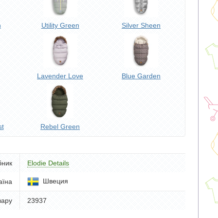
n
Utility Green
Silver Sheen
Lavender Love
Blue Garden
st
Rebel Green
бник
Elodie Details
Швеция
аїна
вару
23937