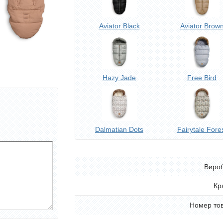
Aviator Black
Aviator Brow
Hazy Jade
Free Bird
Dalmatian Dots
Fairytale Fore
Виро
Кр
Номер то