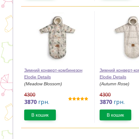
Зимний конверт-комбинезон
Зимний конверт-к
Elodie Details
Elodie Details
(Meadow Blossom)
(Autumn Rose)
4300
4300
3870
грн.
3870
грн.
В кошик
В кошик