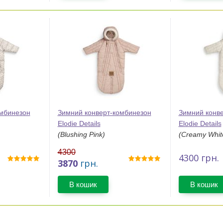
омбинезон
Зимний конверт-комбинезон
Зимний конв
Elodie Details
Elodie Details
(Blushing Pink)
(Creamy Whit
4300
4300
грн.
3870
грн.
В кошик
В кошик