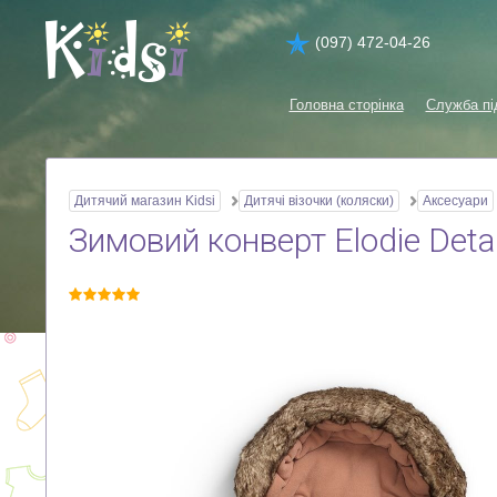
(097) 472-04-26
Головна сторінка
Служба пі
Дитячий магазин Kidsi
Дитячі візочки (коляски)
Аксесуари
Зимовий конверт Elodie Detai