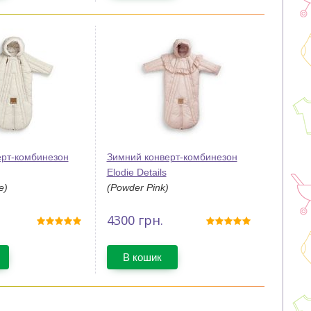
ерт-комбинезон
Зимний конверт-комбинезон
Elodie Details
e)
(Powder Pink)
4300
грн.
В кошик