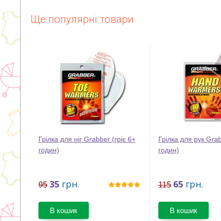
Ще популярні товари
Грілка для ніг Grabber (гріє 6+
Грілка для рук Grab
годин)
годин)
35
грн.
65
грн.
95
115
В кошик
В кошик