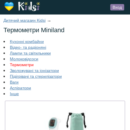
Вход
→
Дитячий магазин Kidsi
Термометри Miniland
Кухонні комбайни
Відео- та радіоняні
Лампи та світильники
Молоковідсоси
Термометри
Зволожувані та іонізатори
Підігрівачі та стерилізатори
Ваги
Аспіратори
Інше