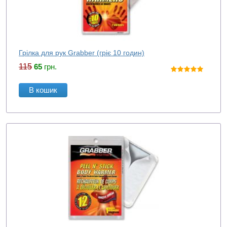
Грілка для рук Grabber (гріє 10 годин)
115
65
грн.
В кошик