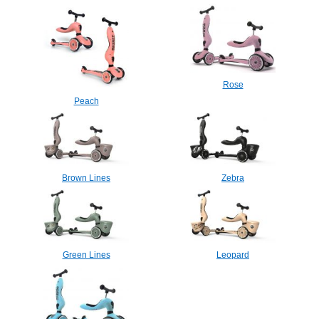
Rose
Peach
Brown Lines
Zebra
Green Lines
Leopard