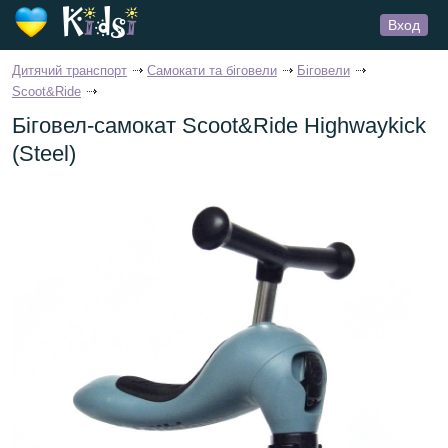
Вход
Дитячий транспорт
Самокати та біговели
Біговели
Scoot&Ride
Біговел-самокат Scoot&Ride Highwaykick
(Steel)