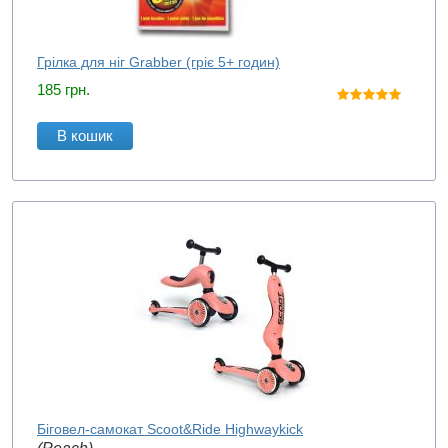
Грілка для ніг Grabber (гріє 5+ годин)
185
грн.
В кошик
Біговел-самокат Scoot&Ride Highwaykick