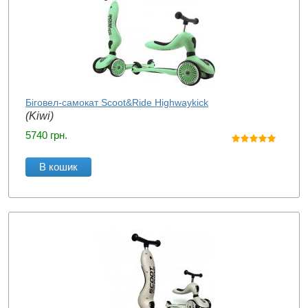
Біговел-самокат Scoot&Ride Highwaykick
(Kiwi)
5740
грн.
В кошик