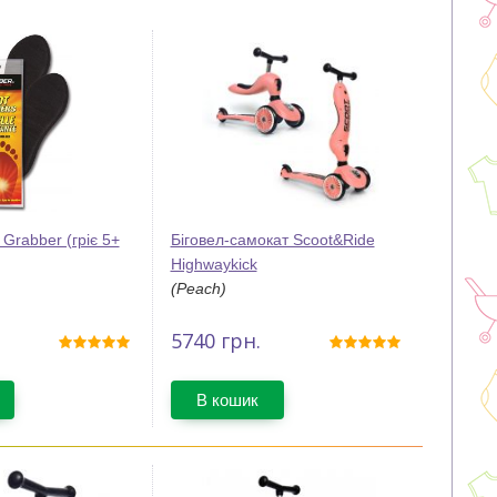
 Grabber (гріє 5+
Біговел-самокат Scoot&Ride
Highwaykick
(Peach)
5740
грн.
В кошик