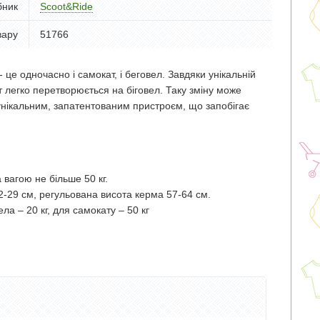
бник
Scoot&Ride
вару
51766
- це одночасно і самокат, і беговел. Завдяки унікальній
 легко перетворюється на біговел. Таку зміну може
унікальним, запатентованим пристроєм, що запобігає
а вагою не більше 50 кг.
2-29 см, регульована висота керма 57-64 см.
а – 20 кг, для самокату – 50 кг