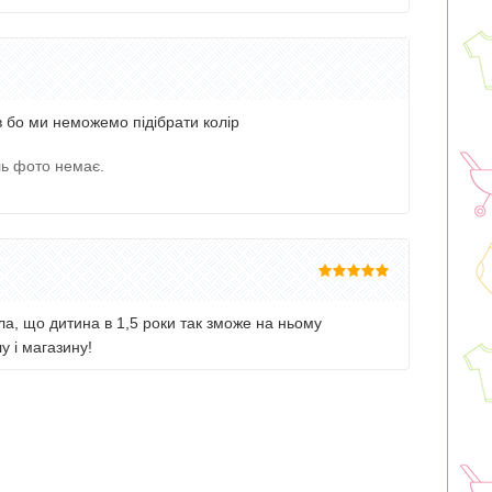
в бо ми неможемо підібрати колір
ь фото немає.
а, що дитина в 1,5 роки так зможе на ньому
у і магазину!