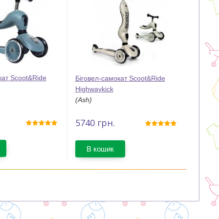
кат Scoot&Ride
Біговел-самокат Scoot&Ride
Highwaykick
(Ash)
5740
грн.
В кошик