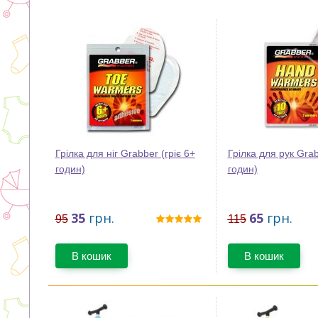
Грілка для ніг Grabber (гріє 6+
Грілка для рук Grab
годин)
годин)
35
грн.
65
грн.
95
115
В кошик
В кошик