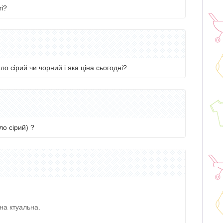
ті?
ло сірий чи чорний і яка ціна сьогодні?
ло сірий) ?
на ктуальна.