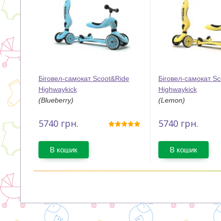
Біговел-самокат Scoot&Ride
Біговел-самокат Sc
Highwaykick
Highwaykick
(Blueberry)
(Lemon)
5740
грн.
5740
грн.
В кошик
В кошик