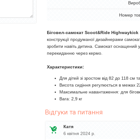
Виро
Номер то
Біговел-самокат Scoot&Ride Highwaykick
конструкції продуманої дизайнерами самокат
зробити навіть дитина. Самокат оснащений 
перекиданню через кермо.
Характеристики:
Для дітей зі зростом від 82 до 118 см т
Висота сидіння регулюється в межах 2
Максимальне навантаження: для біговел
Вага: 2,9 кг
Відгуки та питання
Катя
6 квітня 2024 р.