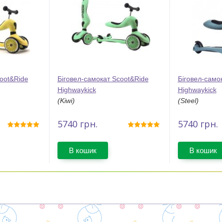
oot&Ride
Біговел-самокат Scoot&Ride
Біговел-само
Highwaykick
Highwaykick
(Kiwi)
(Steel)
5740
грн.
5740
грн.
В кошик
В кошик