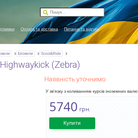
дтримки
Оплата та доставка
Питання та відгуки
говели
Біговели
Scoot&Ride
Highwaykick (Zebra)
Наявність уточнимо
У зв'язку з коливанням курсів іноземних валют
5740
грн.
Купити