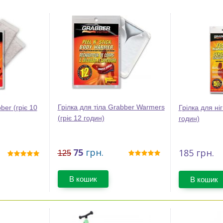
Грілка для тіла Grabber Warmers
ber (гріє 10
Грілка для ніг
(гріє 12 годин)
годин)
75
грн.
185
грн.
125
В кошик
В кошик