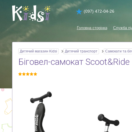
(097) 472-04-26
Головна сторінка
Служба пі
Дитячий магазин Kidsi
Дитячий транспорт
Самокати та бі
Біговел-самокат Scoot&Ride 