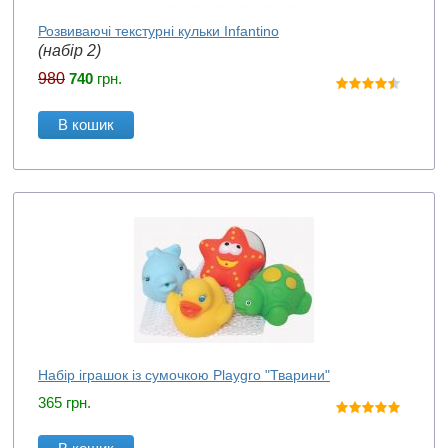
Розвиваючі текстурні кульки Infantino
(набір 2)
980
740
грн.
В кошик
Набір іграшок із сумочкою Playgro "Тварини"
365
грн.