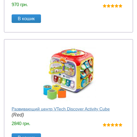
970
грн.
В кошик
Развивающий центр VTech Discover Activity Cube
(Red)
2840
грн.