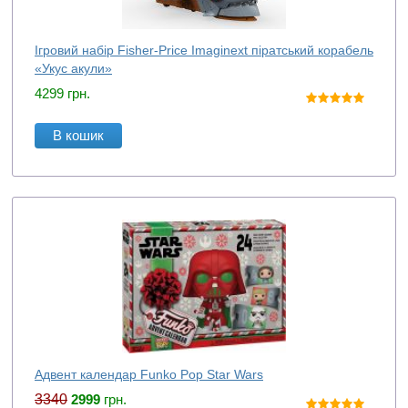
Ігровий набір Fisher-Price Imaginext піратський корабель
«Укус акули»
4299
грн.
В кошик
Адвент календар Funko Pop Star Wars
3340
2999
грн.