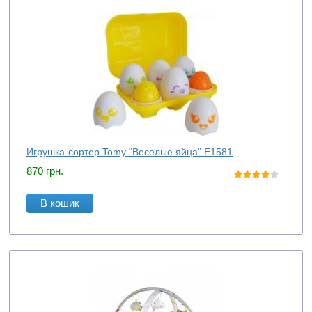
Игрушка-сортер Tomy "Веселые яйца" E1581
870
грн.
В кошик