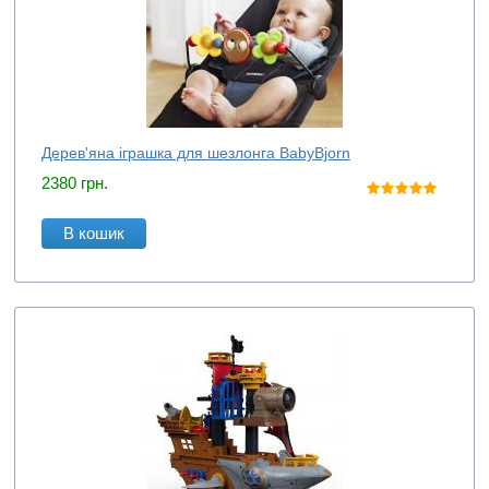
Дерев'яна іграшка для шезлонга BabyBjorn
2380
грн.
В кошик