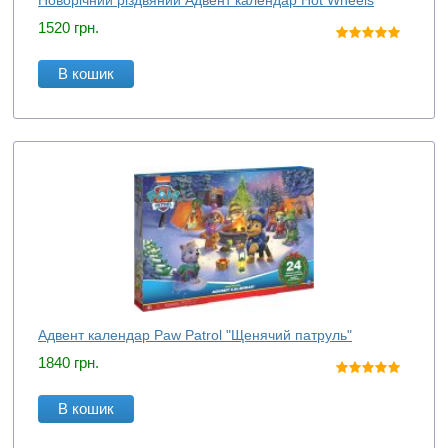
Новорічний різдвяний Адвент календар Hot Wheels
1520
грн.
В кошик
Адвент календар Paw Patrol "Щенячий патруль"
1840
грн.
В кошик