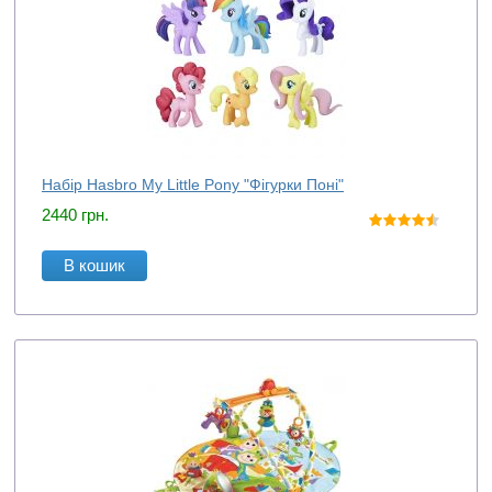
Набір Hasbro My Little Pony "Фігурки Поні"
2440
грн.
В кошик