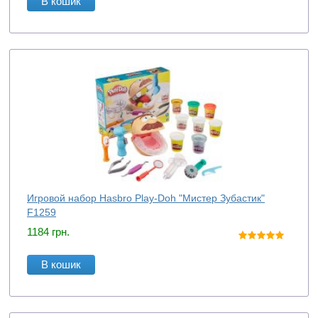
В кошик
Игровой набор Hasbro Play-Doh "Мистер Зубастик"
F1259
1184
грн.
В кошик