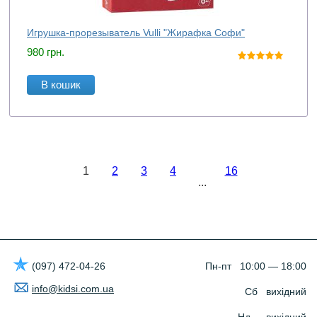
Игрушка-прорезыватель Vulli "Жирафка Софи"
980
грн.
В кошик
1
2
3
4
16
...
(097) 472-04-26
Пн-пт 10:00 — 18:00
info@kidsi.com.ua
Сб вихідний