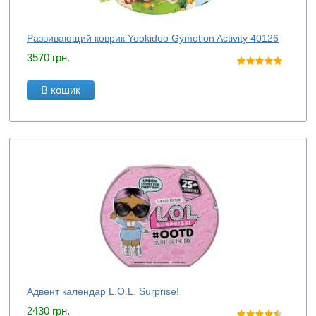
Развивающий коврик Yookidoo Gymotion Activity 40126
3570
грн.
В кошик
Адвент календар L.O.L. Surprise!
2430
грн.