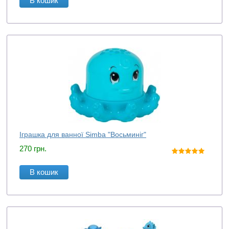
В кошик
Іграшка для ванної Simba "Восьминіг"
270
грн.
В кошик