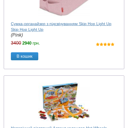
Сумка-органайзер з підсвічуванням Skip Hop Light Up
Skip Hop Light Up
(Pink)
3400
2940
грн.
В кошик