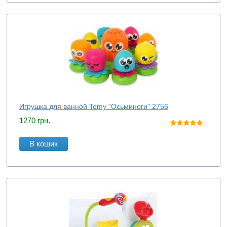
Игрушка для ванной Tomy "Осьминоги" 2756
1270
грн.
В кошик