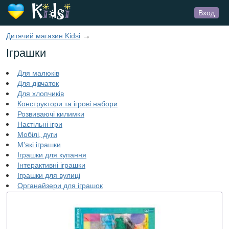
Вход
→
Дитячий магазин Kidsi
Іграшки
Для малюків
Для дівчаток
Для хлопчиків
Конструктори та ігрові набори
Розвиваючі килимки
Настільні ігри
Мобілі, дуги
М'які іграшки
Іграшки для купання
Інтерактивні іграшки
Іграшки для вулиці
Органайзери для іграшок