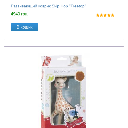
Развивающий коврик Skip Hop "Treetop"
4940
грн.
В кошик