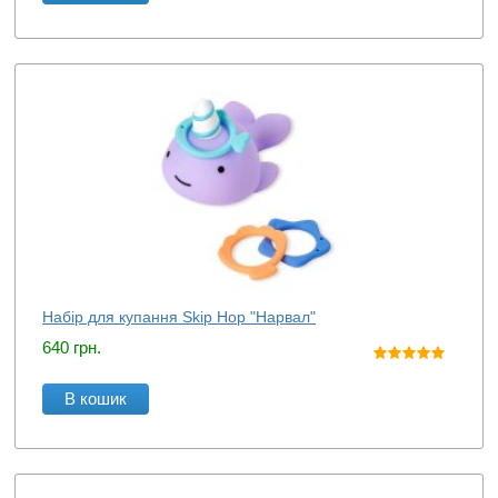
Набір для купання Skip Hop "Нарвал"
640
грн.
В кошик