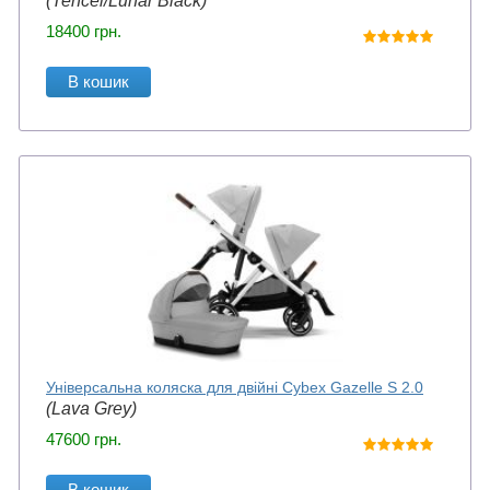
(Tencel/Lunar Black)
18400
грн.
В кошик
Універсальна коляска для двійні Cybex Gazelle S 2.0
(Lava Grey)
47600
грн.
В кошик