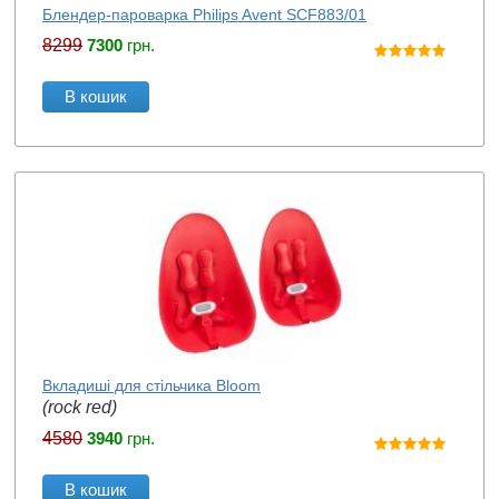
Блендер-пароварка Philips Avent SCF883/01
8299
7300
грн.
В кошик
Вкладиші для стільчика Bloom
(rock red)
4580
3940
грн.
В кошик