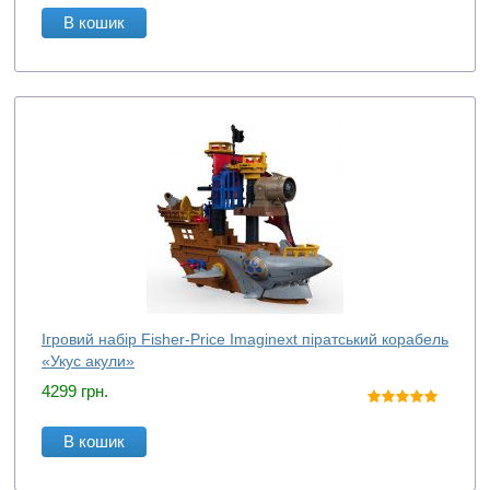
В кошик
Ігровий набір Fisher-Price Imaginext піратський корабель
«Укус акули»
4299
грн.
В кошик