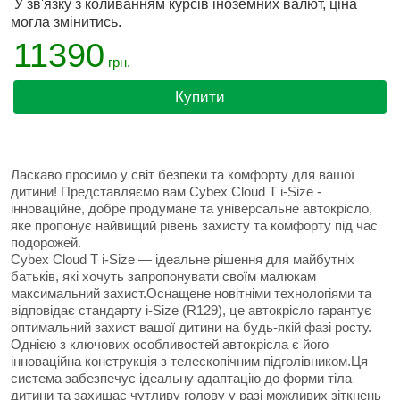
У зв'язку з коливанням курсів іноземних валют, ціна
могла змінитись.
11390
грн.
Купити
Ласкаво просимо у світ безпеки та комфорту для вашої
дитини! Представляємо вам Cybex Cloud T i-Size -
інноваційне, добре продумане та універсальне автокрісло,
яке пропонує найвищий рівень захисту та комфорту під час
подорожей.
Cybex Cloud T i-Size — ідеальне рішення для майбутніх
батьків, які хочуть запропонувати своїм малюкам
максимальний захист.Оснащене новітніми технологіями та
відповідає стандарту i-Size (R129), це автокрісло гарантує
оптимальний захист вашої дитини на будь-якій фазі росту.
Однією з ключових особливостей автокрісла є його
інноваційна конструкція з телескопічним підголівником.Ця
система забезпечує ідеальну адаптацію до форми тіла
дитини та захищає чутливу голову у разі можливих зіткнень