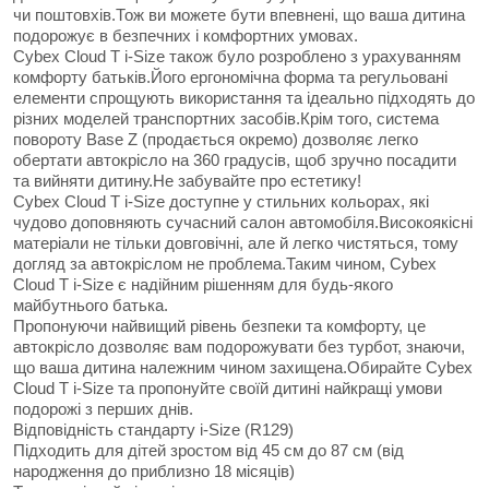
чи поштовхів.Тож ви можете бути впевнені, що ваша дитина
подорожує в безпечних і комфортних умовах.
Cybex Cloud T i-Size також було розроблено з урахуванням
комфорту батьків.Його ергономічна форма та регульовані
елементи спрощують використання та ідеально підходять до
різних моделей транспортних засобів.Крім того, система
повороту Base Z (продається окремо) дозволяє легко
обертати автокрісло на 360 градусів, щоб зручно посадити
та вийняти дитину.Не забувайте про естетику!
Cybex Cloud T i-Size доступне у стильних кольорах, які
чудово доповняють сучасний салон автомобіля.Високоякісні
матеріали не тільки довговічні, але й легко чистяться, тому
догляд за автокріслом не проблема.Таким чином, Cybex
Cloud T i-Size є надійним рішенням для будь-якого
майбутнього батька.
Пропонуючи найвищий рівень безпеки та комфорту, це
автокрісло дозволяє вам подорожувати без турбот, знаючи,
що ваша дитина належним чином захищена.Обирайте Cybex
Cloud T i-Size та пропонуйте своїй дитині найкращі умови
подорожі з перших днів.
Відповідність стандарту i-Size (R129)
Підходить для дітей зростом від 45 см до 87 см (від
народження до приблизно 18 місяців)