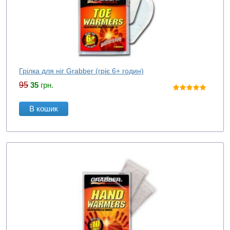
Грілка для ніг Grabber (гріє 6+ годин)
95
35
грн.
В кошик