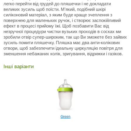
легко перейти від грудей до пляшечки і не докладати
великих зусиль щоб поїсти. М'який, подібний шкірі
силіконовий матеріал, з яким буде краще зчеплення з
поверхнею для маленьких ручок, і створює заспокійливий
ефект в процесі прийому їжі. Щоб позбавити Вас від
незручної процедури чистки вузьких проходів в сосках ми
зробили отвір супер-широким, так що Ви зможете без зайвих
зусиль помити пляшечку. Пляшка має два анти-колікових
отвори, щоб забезпечити ідеальну циркуляцію повітря для
зменшення небажаних колік, зригування, відрижки і газіков.
Інші варіанти
Green