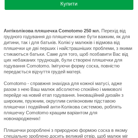
Купити
Антіколікова пляшечка Comotomo 250 мл.
Перехід від
грудного годування до пляшечки може бути важким, як для
дитини, так і для батьків. Колікі у малюків і відмова від
пляшечки це дві перших і найстрашніших проблеми, з якими
стикаються батьки. Саме для того, щоб позбавити Вас від
цих небажаних труднощів, були створені пляшечки для
годування Comotomo. Імітуючи форму соска, повністю
передається відчуття грудей матері.
Comotomo - справжня знахідка для кожної матусі, адже
разом з нею Ваш малюк абсолютно спокійно і мимоволі
перейде на новий етап годування. Інноваційний дизайн з
широким, пружним, округлим силіконовим підставою
пляшечки і подвійний анти-Колікова системою, роблять
пляшечку Comotomo кращим варіантом для
новонароджених!
Пляшечки розроблені з природною формою соска в якому
спеціально зроблено досить великий отвір, щоб малюк міг