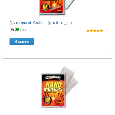
Грілка для ніг Grabber (гріє 6+ годин)
95
35
грн.
В кошик