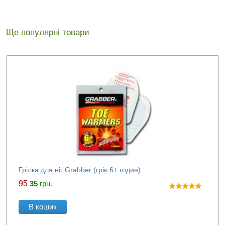
Ще популярні товари
Грілка для ніг Grabber (гріє 6+ годин)
95
35
грн.
В кошик