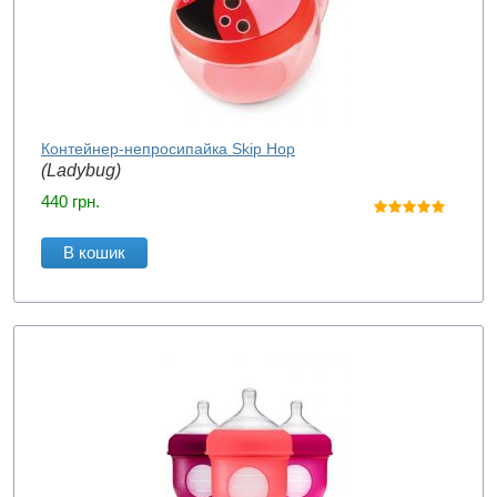
Контейнер-непросипайка Skip Hop
(Ladybug)
440
грн.
В кошик