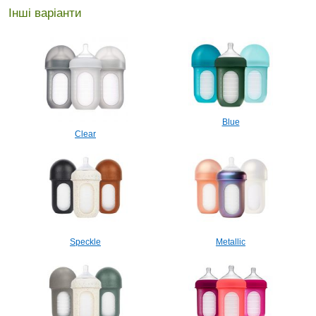
Інші варіанти
Blue
Clear
Speckle
Metallic