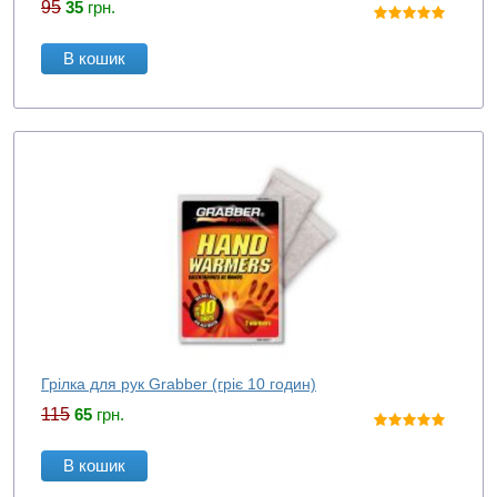
95
35
грн.
В кошик
Грілка для рук Grabber (гріє 10 годин)
115
65
грн.
В кошик