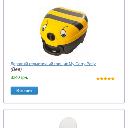
Дорожній герметичний горщик My Carry Potty
(Bee)
3240
грн.
В кошик