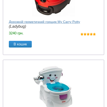
Дорожній герметичний горщик My Carry Potty
(Ladybug)
3240
грн.
В кошик