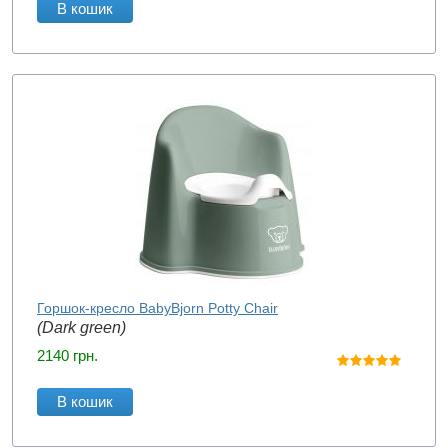
В кошик
Горшок-кресло BabyBjorn Potty Chair
(Dark green)
2140
грн.
В кошик