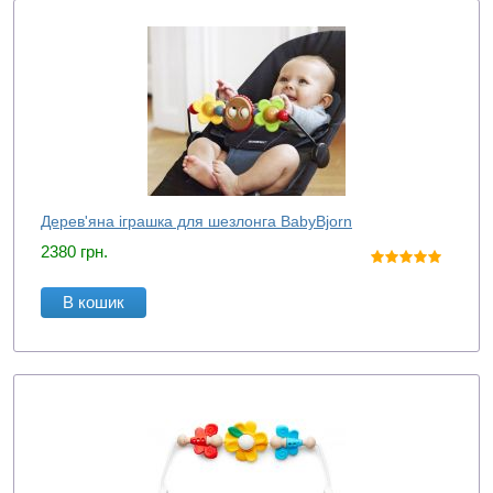
Дерев'яна іграшка для шезлонга BabyBjorn
2380
грн.
В кошик