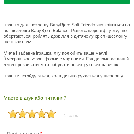
Іграшка для шезлонгу BabyBjorn Soft Friends яка кріпиться на
всі шезлонги BabyBjörn Balance. Різнокольорові фігурки, що
обертаються, роблять дозвілля в дитячому кріслі-шезлонгу
ще цікавішим.
Мила і забавна іграшка, яку полюбить ваше маля!
Її яскраві кольорові форми є чарівними. Гра допомагає вашій
дитині розвиватися та набувати нових рухових навичок.
Іграшки погойдуються, коли дитина рухається у шезлонгу.
Маєте відгук або питання?
1 голос
Повідомлення
*