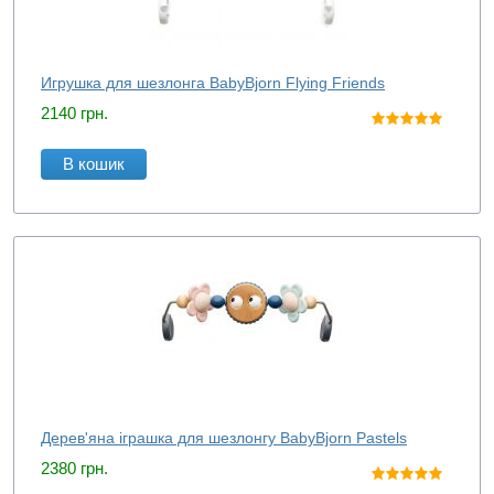
Игрушка для шезлонга BabyBjorn Flying Friends
2140
грн.
В кошик
Дерев'яна іграшка для шезлонгу BabyBjorn Pastels
2380
грн.