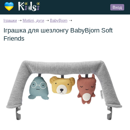
Вход
Іграшки
Мобілі, дуги
BabyBjorn
Іграшка для шезлонгу BabyBjorn Soft
Friends