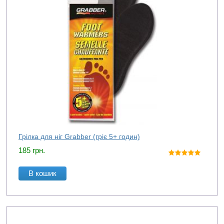
Грілка для ніг Grabber (гріє 5+ годин)
185
грн.
В кошик