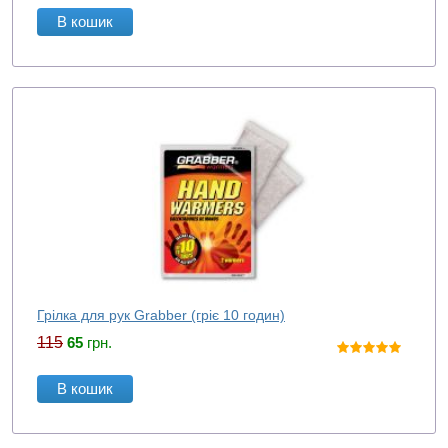
В кошик
Грілка для рук Grabber (гріє 10 годин)
115
65
грн.
В кошик