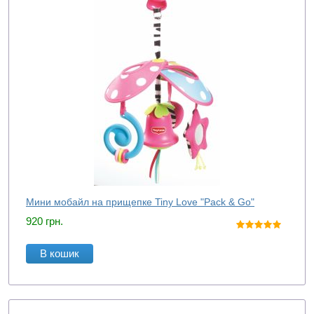
Мини мобайл на прищепке Tiny Love "Pack & Go"
920
грн.
В кошик