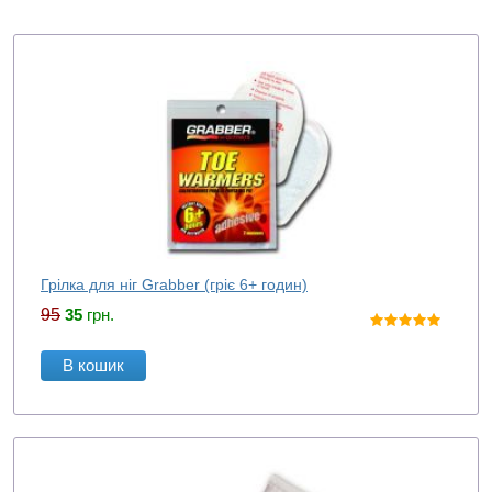
Грілка для ніг Grabber (гріє 6+ годин)
95
35
грн.
В кошик