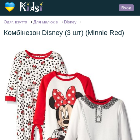
Вход
Одяг, взуття
Для малюків
Disney
Комбінезон Disney (3 шт) (Minnie Red)