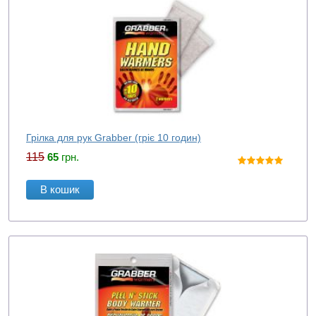
Грілка для рук Grabber (гріє 10 годин)
115
65
грн.
В кошик