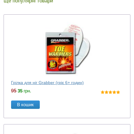
Ще популярні товари
Грілка для ніг Grabber (гріє 6+ годин)
95
35
грн.
В кошик