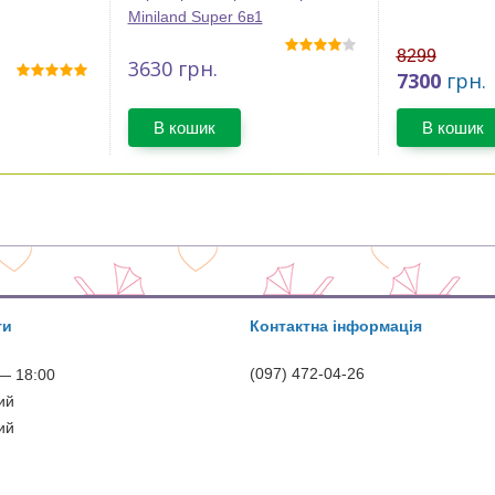
Miniland Super 6в1
8299
3630
грн.
7300
грн.
В кошик
В кошик
ти
Контактна інформація
(097) 472-04-26
— 18:00
ий
ий