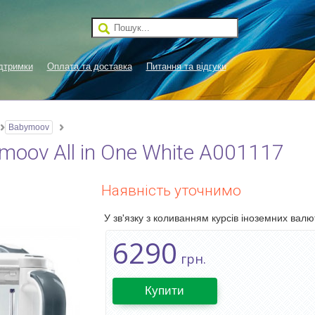
дтримки
Оплата та доставка
Питання та відгуки
Babymoov
oov All in One White A001117
Наявність уточнимо
У зв'язку з коливанням курсів іноземних валют
6290
грн.
Купити