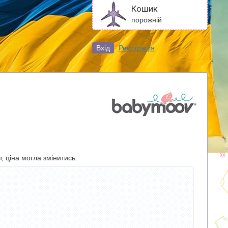
Кошик
порожній
Вхід
Реєстрація
, ціна могла змінитись.