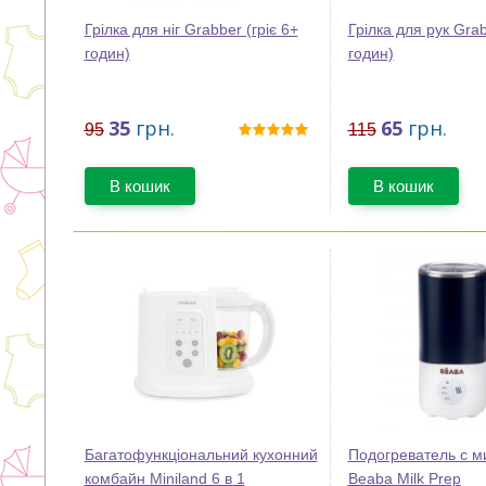
Грілка для ніг Grabber (гріє 6+
Грілка для рук Grab
годин)
годин)
35
грн.
65
грн.
95
115
В кошик
В кошик
Багатофункціональний кухонний
Подогреватель с м
комбайн Miniland 6 в 1
Beaba Milk Prep