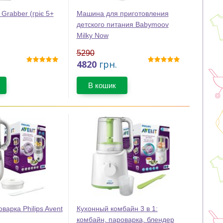
 Grabber (гріє 5+
Машина для приготовления
детского питания Babymoov
Milky Now
5290
4820
грн.
В кошик
варка Philips Avent
Кухонный комбайн 3 в 1:
комбайн, пароварка, блендер