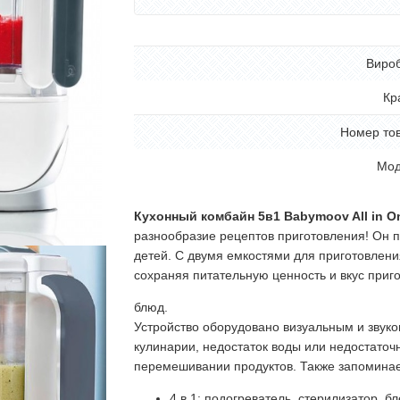
Виро
Кр
Номер то
Мод
Кухонный комбайн 5в1 Babymoov All in On
разнообразие рецептов приготовления! Он п
детей. С двумя емкостями для приготовлен
сохраняя питательную ценность и вкус приг
блюд.
Устройство оборудовано визуальным и звуко
кулинарии, недостаток воды или недостаточ
перемешивании продуктов. Также запоминае
4 в 1: подогреватель, стерилизатор, б