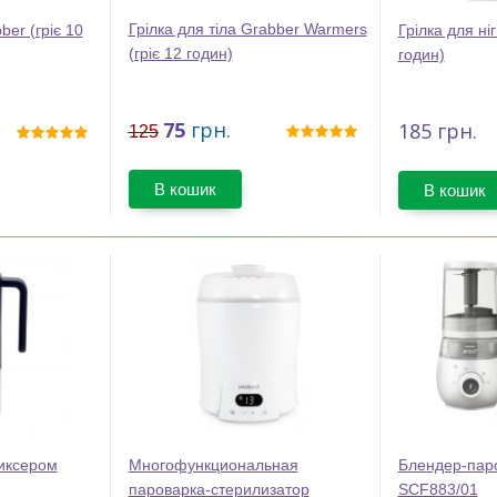
Грілка для тіла Grabber Warmers
ber (гріє 10
Грілка для ніг
(гріє 12 годин)
годин)
75
грн.
185
грн.
125
В кошик
В кошик
иксером
Многофункциональная
Блендер-паро
пароварка-стерилизатор
SCF883/01