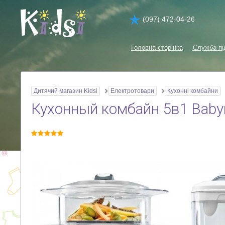
(097) 472-04-26
Головна сторінка
Служба пі
Дитячий магазин Kidsi
Електротовари
Кухонні комбайни
Кухонный комбайн 5в1 Babym