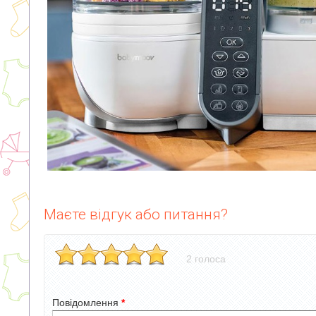
Маєте відгук або питання?
2 голоса
Повідомлення
*