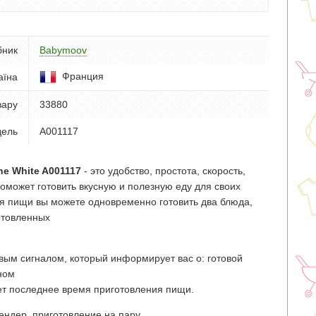
бник
Babymoov
Франция
аїна
вару
33880
ель
A001117
e White A001117
- это удобство, простота, скорость,
оможет готовить вкусную и полезную еду для своих
ия пищи вы можете одновременно готовить два блюда,
отовленных
вым сигналом, который информирует вас о: готовой
ном
т последнее время приготовления пищи.
лендер, приготовление на пару