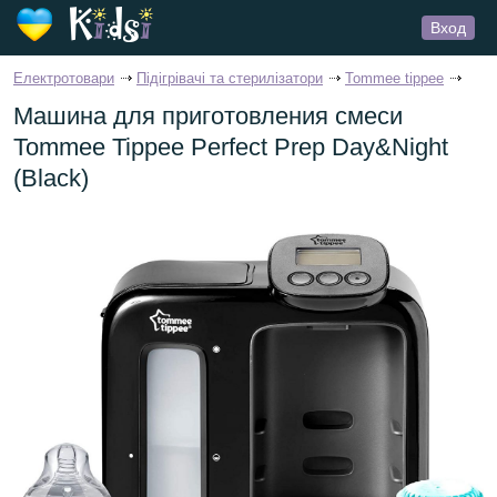
Вход
Електротовари
Підігрівачі та стерилізатори
Tommee tippee
Машина для приготовления смеси
Tommee Tippee Perfect Prep Day&Night
(Black)