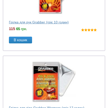
Грілка для рук Grabber (гріє 10 годин)
115
65
грн.
В кошик
Грілка для тіла Grabber Warmers (гріє 12 годин)