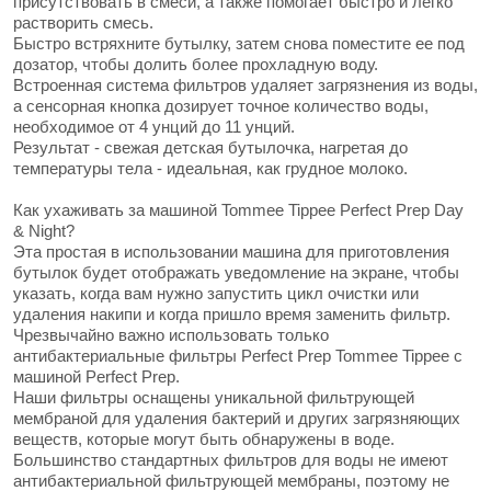
присутствовать в смеси, а также помогает быстро и легко
растворить смесь.
Быстро встряхните бутылку, затем снова поместите ее под
дозатор, чтобы долить более прохладную воду.
Встроенная система фильтров удаляет загрязнения из воды,
а сенсорная кнопка дозирует точное количество воды,
необходимое от 4 унций до 11 унций.
Результат - свежая детская бутылочка, нагретая до
температуры тела - идеальная, как грудное молоко.
Как ухаживать за машиной Tommee Tippee Perfect Prep Day
& Night?
Эта простая в использовании машина для приготовления
бутылок будет отображать уведомление на экране, чтобы
указать, когда вам нужно запустить цикл очистки или
удаления накипи и когда пришло время заменить фильтр.
Чрезвычайно важно использовать только
антибактериальные фильтры Perfect Prep Tommee Tippee с
машиной Perfect Prep.
Наши фильтры оснащены уникальной фильтрующей
мембраной для удаления бактерий и других загрязняющих
веществ, которые могут быть обнаружены в воде.
Большинство стандартных фильтров для воды не имеют
антибактериальной фильтрующей мембраны, поэтому не