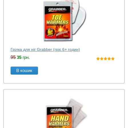
Грілка для ніг Grabber (гріє 6+ годин)
95
35
грн.
В кошик