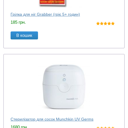
Грілка для ніг Grabber (гріє 5+ годин)
185
грн.
В кошик
Стерилізатор для сосок Munchkin UV Germs
1680
грн.