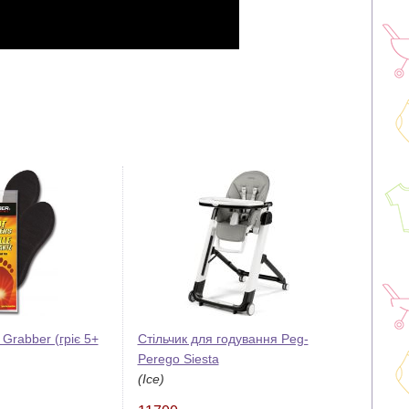
 Grabber (гріє 5+
Стільчик для годування Peg-
Perego Siesta
(Ice)