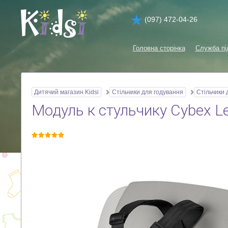
(097) 472-04-26
Головна сторінка
Служба пі
Дитячий магазин Kidsi
Стільчики для годування
Стільчики 
Модуль к стульчику Cybex L