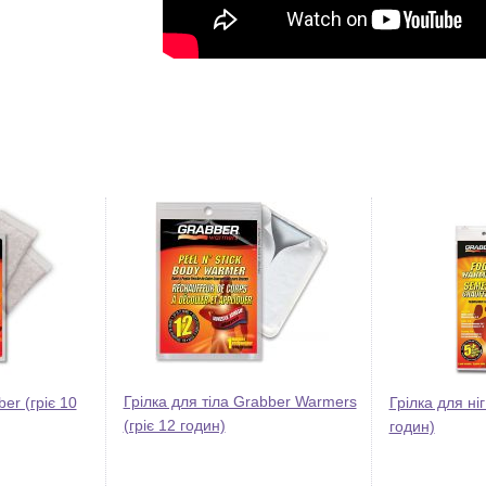
Грілка для тіла Grabber Warmers
er (гріє 10
Грілка для ніг
(гріє 12 годин)
годин)