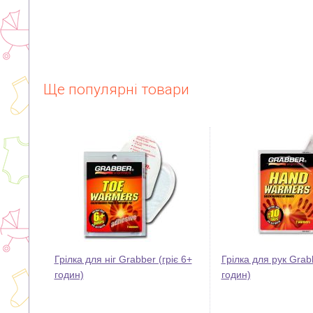
Ще популярні товари
Грілка для ніг Grabber (гріє 6+
Грілка для рук Grabb
годин)
годин)