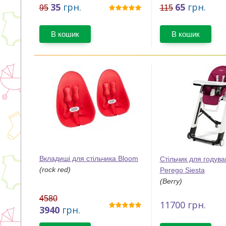
35
грн.
65
грн.
95
115
В кошик
В кошик
Вкладиші для стільчика Bloom
Стільчик для годув
(rock red)
Perego Siesta
(Berry)
4580
11700
грн.
3940
грн.