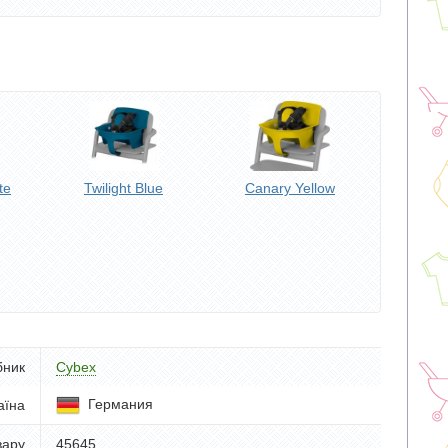
te
Twilight Blue
Canary Yellow
бник
Cybex
Германия
аїна
вару
45645