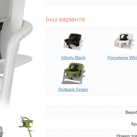
Інші варіанти
Infinity Black
Porcelaine Whi
Outback Green
Виро
Кр
Номер то