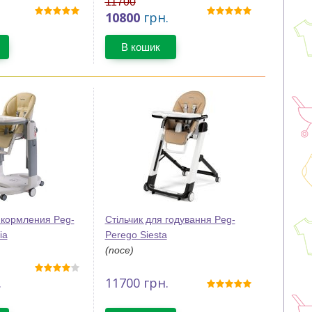
11700
10800
грн.
В кошик
 кормления Peg-
Стільчик для годування Peg-
ia
Perego Siesta
(noce)
.
11700
грн.