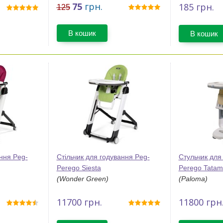
75
грн.
185
грн.
125
В кошик
В кошик
ання Peg-
Стільчик для годування Peg-
Стульчик для
Perego Siesta
Perego Tatam
(Wonder Green)
(Paloma)
11700
грн.
11800
грн