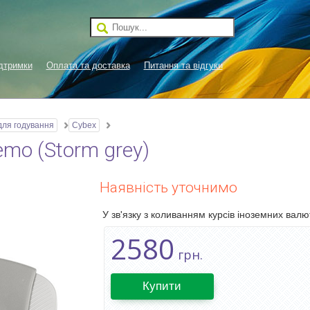
дтримки
Оплата та доставка
Питання та відгуки
для годування
Cybex
emo (Storm grey)
Наявність уточнимо
У зв'язку з коливанням курсів іноземних валют
2580
грн.
Купити