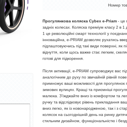
Номер то
Прогулянкова коляска Cybex e-Priam
- це
задніх колесах. Коляска преміум класу 2 в 1 
1 це революційні смарт технології у поєднан
інноваційна, e-PRIAM дозволяє рухатись ввер
підлаштовуючись під такі види поверхні, як п
відчуття, коли щось важке стає легким, ске
готові для підкорення.
Після активації, e-PRIAM супроводжує вас під
аналогічним до руху по звичайній рівній пов
примножує ваші можливості для прогулянок п
зимових вулицях. Кращі та приємніші прогул
малюка. З’їжджайте вниз із комфортом та легк
ручку та відслідковує рівень прикладання ва
вниз легко, як із новонародженою, так і з с
колясок на сьогоднішній день на ринку дитяч
стильним дизайном, функціональністю і безд