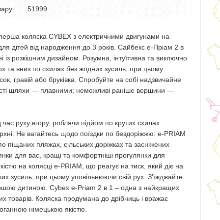
вару
51999
 перша коляска CYBEX з електричними двигунами на
для дітей від народження до 3 років. Сайбекс е-Пріам 2 в
ні із розкішним дизайном. Розумна, інтуїтивна та виключно
х та вниз по схилах без жодних зусиль, при цьому
ісок, гравій або бруківка. Спробуйте на собі надзвичайне
лясті шляхи — плавними; неможливі раніше вершини —
 час руху вгору, роблячи підйом по крутих схилах
ерхні. Не вагайтесь щодо поїздки по бездоріжжю: e-PRIAM
о піщаних пляжах, сільських доріжках та засніжених
янки для вас, кращі та комфортніші прогулянки для
істю на колясці e-PRIAM, що реагує на тиск, який діє на
ших зусиль, при цьому уповільнюючи свій рух. З’їжджайте
таршою дитиною. Cybex e-Priam 2 в 1 – одна з найкращих
их товарів. Коляска продумана до дрібниць і вражає
оганною німецькою якістю.