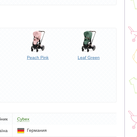
Peach Pink
Leaf Green
бник
Cybex
Германия
аїна