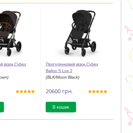
й візок Cybex
Прогулянковий візок Cybex
2
Balios S Lux 2
rown)
(BLK/Moon Black)
20600
грн.
.
В кошик