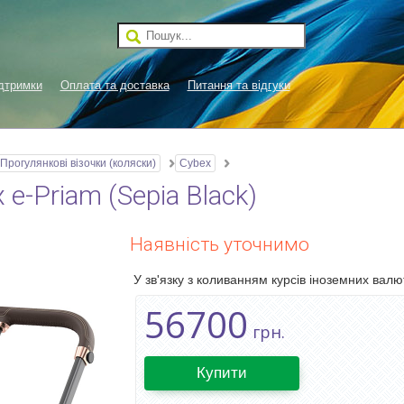
дтримки
Оплата та доставка
Питання та відгуки
Прогулянкові візочки (коляски)
Cybex
e-Priam (Sepia Black)
Наявність уточнимо
У зв'язку з коливанням курсів іноземних валют
56700
грн.
Купити