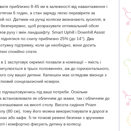
вати приблизно 8-45 км в залежності від навантаження і
ягом 6 годин, а стан заряду легко перевірити за
й осі. Датчики на ручці коляски визначають зусилля, в
є безперервно, щоб розрахувати оптимальний обсяг
 руху і змін ландшафту. Smart Uphill і Downhill Assist
 піднятися по схилу приблизно 25% (до 14°). Два
тужну підтримку, коли це необхідно, вони досить
ині спокійно спати.
 1 заслуговує окремої похвали в номінації – якість і
регулюється в трьох положеннях, аж до горизонтального,
ого сну вашої дитини. Капюшон має оглядове віконце з
атковий сонцезахисний козирок.
 підлаштовуючись під ваші потреби. Оскільки
 встановлювати як обличчям до мами, так і обличчям до
озташоване на висоті столу. Висота сидіння Priam
олу (80 см), тому його можна використовувати в дорозі в
анах або кафе. 5-ти точкові ремені безпеки з зручними
ті і комфортно фіксують дитину в колясці.