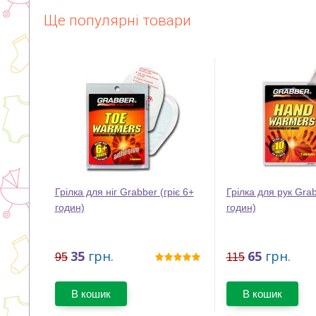
Ще популярні товари
Грілка для ніг Grabber (гріє 6+
Грілка для рук Grab
годин)
годин)
35
грн.
65
грн.
95
115
В кошик
В кошик