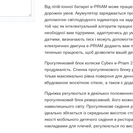
Від літій-іонної батареї e-PRIAM може працю
дорожніх умов. Акумулятор заряджається прот
допомогою світлодіодного індикатора на задні
той час як інтелектуальний алгоритм працю
необхідної вам підтримки, адаптуючись до умов
датчики, визначають тиск і можуть допомогти
електричних двигуна e-PRIAM додають вам по
тихенько працюють, щоб дозволити вашій дит
Прогулянковий блок коляски Cybex e-Priam 2 в
продуманість. Спинка прогулянкового блоку 
тільки максимально рівна поверхня для денн
вбудованою москітною сіткою, а також є дод
Підніжка регулюється в декількох положеннях
прогулянковий блок реверсивний, його можна
навколишнього світу. Прогулянкове сидіння р
ідеально збігається із середньою висотою ст
якості мобільного дитячого сидіння в рестор
накладками для плечей, регулюються по висо