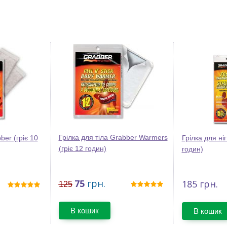
Грілка для тіла Grabber Warmers
ber (гріє 10
Грілка для ніг
(гріє 12 годин)
годин)
75
грн.
185
грн.
125
В кошик
В кошик