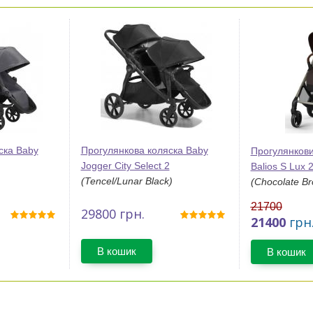
ска Baby
Прогулянкова коляска Baby
Прогулянкови
Jogger City Select 2
Balios S Lux 
(Tencel/Lunar Black)
(Chocolate B
21700
29800
грн.
21400
грн
В кошик
В кошик