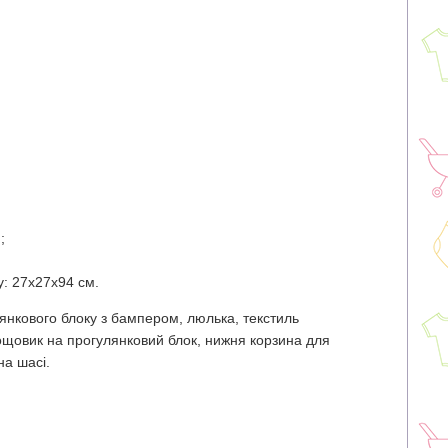
;
у: 27х27х94 см.
янкового блоку з бампером, люлька, текстиль
ощовик на прогулянковий блок, нижня корзина для
на шасі.