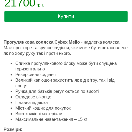
21700
грн.
Купити
Прогулянкова коляска Cybex Melio
- надлегка коляска.
Має просторе та зручне сидіння, яке може бути встановлене
як по ходу руху так і проти нього.
Спинка прогулянкового блоку може бути опущена
горизонтально
Реверсивне сидіння
Великий капюшон захистить як від вітру, так і від
сонця.
Ручка для батьків регулюється по висоті
Оглядове віконце
Плавна підвіска
Місткий кошик для покупок
Високоякісні матеріали
Максимальне навантаження – 15 кг
Розміри
: