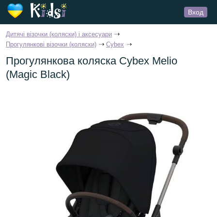
Вход
Дитячі візочки (коляски) і аксесуари
Прогулянкові візочки (коляски)
Cybex
Прогулянкова коляска Cybex Melio
(Magic Black)