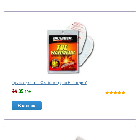
Грілка для ніг Grabber (гріє 6+ годин)
95
35
грн.
В кошик