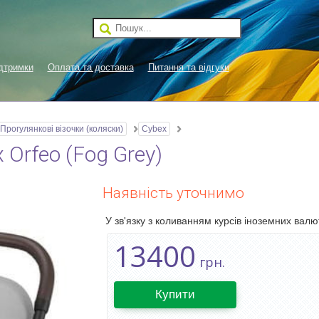
дтримки
Оплата та доставка
Питання та відгуки
Прогулянкові візочки (коляски)
Cybex
Orfeo (Fog Grey)
Наявність уточнимо
У зв'язку з коливанням курсів іноземних валют
13400
грн.
Купити