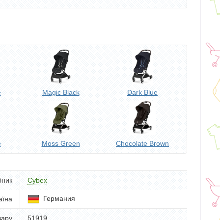
e
Magic Black
Dark Blue
e
Moss Green
Chocolate Brown
бник
Cybex
Германия
аїна
вару
51919