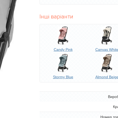
Інші варіанти
Candy Pink
Canvas Whit
Stormy Blue
Almond Beig
Виро
Кр
Номер то