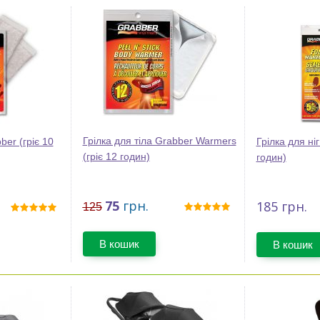
Грілка для тіла Grabber Warmers
ber (гріє 10
Грілка для ніг
(гріє 12 годин)
годин)
75
грн.
185
грн.
125
В кошик
В кошик