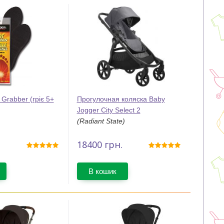
 Grabber (гріє 5+
Прогулочная коляска Baby
Jogger City Select 2
(Radiant State)
18400
грн.
В кошик