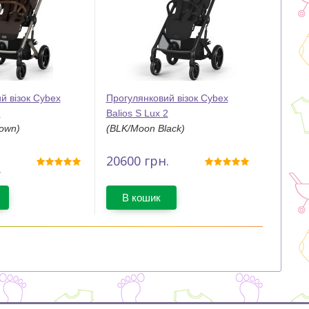
й візок Cybex
Прогулянковий візок Cybex
2
Balios S Lux 2
rown)
(BLK/Moon Black)
20600
грн.
.
В кошик