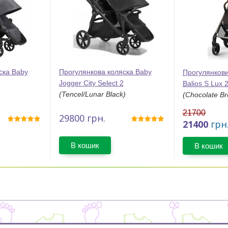
ска Baby
Прогулянкова коляска Baby
Прогулянкови
Jogger City Select 2
Balios S Lux 
(Tencel/Lunar Black)
(Chocolate B
21700
29800
грн.
21400
грн
В кошик
В кошик