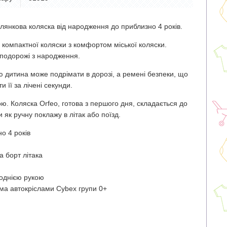
лянкова коляска від народження до приблизно 4 років.
ь компактної коляски з комфортом міської коляски.
 подорожі з народження.
дитина може подрімати в дорозі, а ремені безпеки, що
 її за лічені секунди.
ю. Коляска Orfeo, готова з першого дня, складається до
 як ручну поклажу в літак або поїзд.
о 4 років
а борт літака
 однією рукою
іма автокріслами Cybex групи 0+