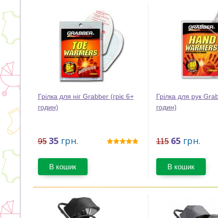
Грілка для ніг Grabber (гріє 6+
Грілка для рук Grab
годин)
годин)
35
грн.
65
грн.
95
115
В кошик
В кошик