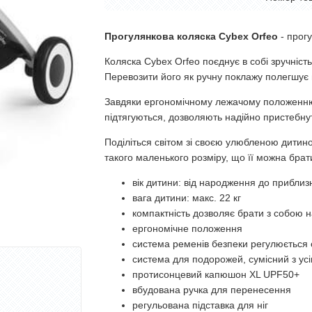
Прогулянкова коляска Cybex Orfeo
- прогу
Коляска Cybex Orfeo поєднує в собі зручніст
Перевозити його як ручну поклажу полегшує
Завдяки ергономічному лежачому положенню 
підтягуються, дозволяють надійно пристебнути
Поділіться світом зі своєю улюбленою дитино
такого маленького розміру, що її можна брати
вік дитини: від народження до приблизн
вага дитини: макс. 22 кг
компактність дозволяє брати з собою н
ергономічне положення
система ременів безпеки регулюється
система для подорожей, сумісний з ус
протисонцевий капюшон XL UPF50+
вбудована ручка для перенесення
регульована підставка для ніг