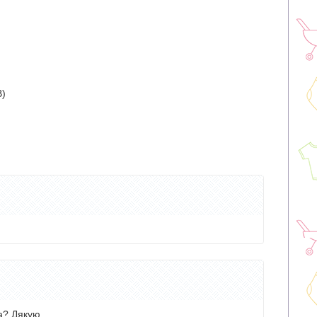
В)
на? Дякую