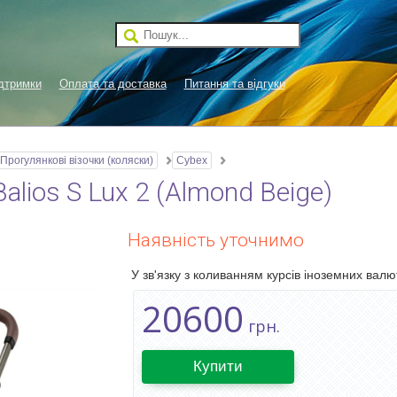
дтримки
Оплата та доставка
Питання та відгуки
Прогулянкові візочки (коляски)
Cybex
alios S Lux 2 (Almond Beige)
Наявність уточнимо
У зв'язку з коливанням курсів іноземних валют
20600
грн.
Купити