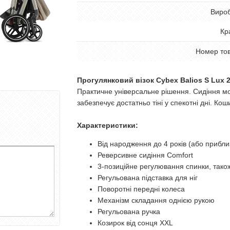
Виро
Кр
Номер то
Прогулянковий візок Cybex Balios S Lux 
Практичне універсальне рішення. Сидіння 
забезпечує достатньо тіні у спекотні дні. Кош
Характеристики:
Від народження до 4 років (або приблиз
Реверсивне сидіння Comfort
3-позиційне регулювання спинки, тако
Регульована підставка для ніг
Поворотні передні колеса
Механізм складання однією рукою
Регульована ручка
Козирок від сонця XXL