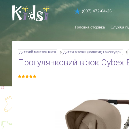
(097) 472-04-26
Головна сторінка
Служба пі
Дитячий магазин Kidsi
Дитячі візочки (коляски) і аксесуари
Прогулянковий візок Cybex B