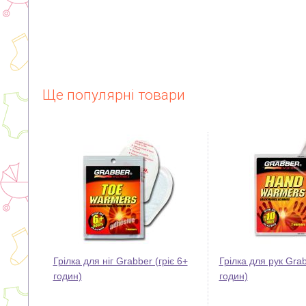
Ще популярні товари
Грілка для ніг Grabber (гріє 6+
Грілка для рук Grab
годин)
годин)