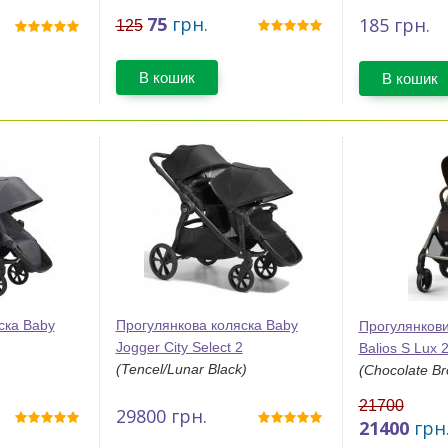
75
грн.
185
грн.
125
В кошик
В кошик
ска Baby
Прогулянкова коляска Baby
Прогулянкови
Jogger City Select 2
Balios S Lux 
(Tencel/Lunar Black)
(Chocolate B
21700
29800
грн.
21400
грн