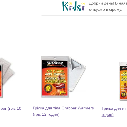
Добрий день! В наяв
очікуємо в сірому.
Грілка для тіла Grabber Warmers
ber (гріє 10
Грілка для ніг
(гріє 12 годин)
годин)