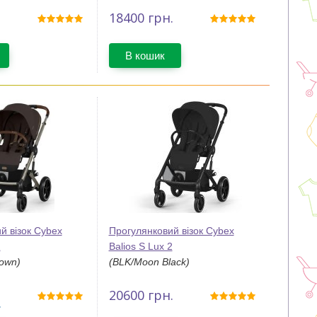
18400
грн.
В кошик
й візок Cybex
Прогулянковий візок Cybex
2
Balios S Lux 2
rown)
(BLK/Moon Black)
20600
грн.
.