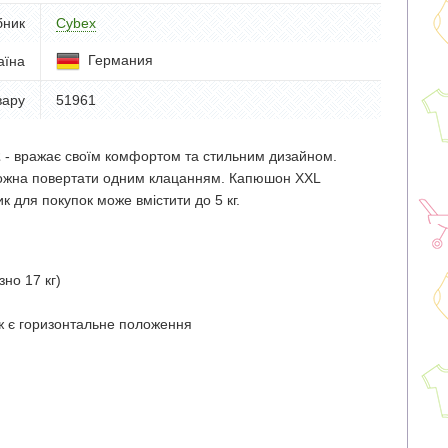
бник
Cybex
Германия
аїна
вару
51961
2
- вражає своїм комфортом та стильним дизайном.
можна повертати одним клацанням. Капюшон XXL
ик для покупок може вмістити до 5 кг.
но 17 кг)
ж є горизонтальне положення