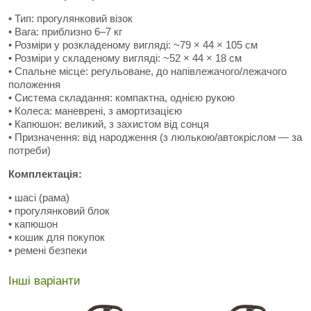
• Тип: прогулянковий візок
• Вага: приблизно 6–7 кг
• Розміри у розкладеному вигляді: ~79 × 44 × 105 см
• Розміри у складеному вигляді: ~52 × 44 × 18 см
• Спальне місце: регульоване, до напівлежачого/лежачого
положення
• Система складання: компактна, однією рукою
• Колеса: маневрені, з амортизацією
• Капюшон: великий, з захистом від сонця
• Призначення: від народження (з люлькою/автокріслом — за
потреби)
Комплектація:
• шасі (рама)
• прогулянковий блок
• капюшон
• кошик для покупок
• ремені безпеки
Інші варіанти