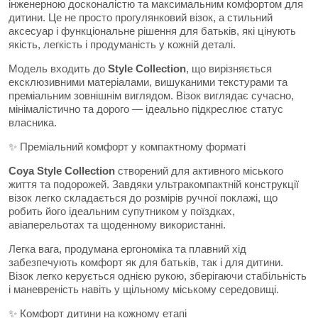
інженерною досконалістю та максимальним комфортом для
дитини. Це не просто прогулянковий візок, а стильний
аксесуар і функціональне рішення для батьків, які цінують
якість, легкість і продуманість у кожній деталі.
Модель входить до
Style Collection
, що вирізняється
ексклюзивними матеріалами, вишуканими текстурами та
преміальним зовнішнім виглядом. Візок виглядає сучасно,
мінімалістично та дорого — ідеально підкреслює статус
власника.
✨ Преміальний комфорт у компактному форматі
Coya Style Collection
створений для активного міського
життя та подорожей. Завдяки ультракомпактній конструкції
візок легко складається до розмірів ручної поклажі, що
робить його ідеальним супутником у поїздках,
авіаперельотах та щоденному використанні.
Легка вага, продумана ергономіка та плавний хід
забезпечують комфорт як для батьків, так і для дитини.
Візок легко керується однією рукою, зберігаючи стабільність
і маневреність навіть у щільному міському середовищі.
✨ Комфорт дитини на кожному етапі