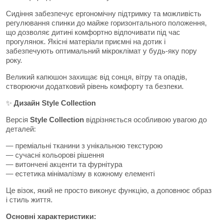
Сидіння забезпечує ергономічну підтримку та можливість
регулювання спинки до майже горизонтального положення,
що дозволяє дитині комфортно відпочивати під час
прогулянок. Якісні матеріали приємні на дотик і
забезпечують оптимальний мікроклімат у будь-яку пору
року.
Великий капюшон захищає від сонця, вітру та опадів,
створюючи додатковий рівень комфорту та безпеки.
✨
Дизайн Style Collection
Версія
Style Collection
відрізняється особливою увагою до
деталей:
— преміальні тканини з унікальною текстурою
— сучасні кольорові рішення
— витончені акценти та фурнітура
— естетика мінімалізму в кожному елементі
Це візок, який не просто виконує функцію, а доповнює образ
і стиль життя.
Основні характеристики: