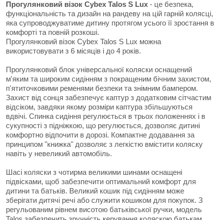
Прогулянковий візок Cybex Talos S Lux
- це безпека,
функціональність та дизайн на рандеву на цій гарній колясці,
яка супроводжуватиме дитину протягом усього її зростання в
комфорті та повній розкоші.
Прогулянковий візок Cybex Talos S Lux можна
використовувати з 6 місяців і до 4 років.
Прогулянковий блок універсальної коляски оснащений
м'яким та широким сидінням з покращеним бічним захистом,
п'ятиточковими ременями безпеки та знімним бампером.
Захист від сонця забезпечує каптур з додатковим сітчастим
відсіком, завдяки якому розміри каптура збільшуються
вдвічі. Спинка сидіння регулюється в трьох положеннях і в
сукупності з підніжкою, що регулюється, дозволяє дитині
комфортно відпочити в дорозі. Компактне додавання за
принципом "книжка" дозволяє з легкістю вмістити коляску
навіть у невеликий автомобіль.
Шасі коляски з чотирма великими шинами оснащені
підвісками, щоб забезпечити оптимальний комфорт для
дитини та батьків. Великий кошик під сидінням може
зберігати дитячі речі або служити кошиком для покупок. З
регульованим рівнем висотою батьківської ручки, модель
Talos забезпечить зручність керування коляскою батькам