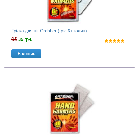
Грілка для ніг Grabber (гріє 6+ годин)
95
35
грн.
В кошик