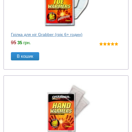
Грілка для ніг Grabber (гріє 6+ годин)
95
35
грн.
В кошик