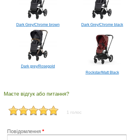
Dark Grey/Сhrome brown
Dark Grey/Сhrome black
Dark grey/Rosegold
Rockstar/Matt Black
Маєте відгук або питання?
1 голос
Повідомлення
*