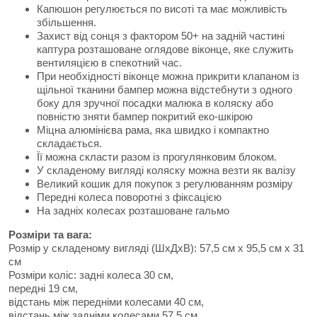
Капюшон регулюється по висоті та має можливість
збільшення.
Захист від сонця з фактором 50+ на задній частині
каптура розташоване оглядове віконце, яке служить
вентиляцією в спекотний час.
При необхідності віконце можна прикрити клапаном із
щільної тканини бампер можна відстебнути з одного
боку для зручної посадки малюка в коляску або
повністю зняти бампер покритий еко-шкірою
Міцна алюмінієва рама, яка швидко і компактно
складається.
Її можна скласти разом із прогулянковим блоком.
У складеному вигляді коляску можна везти як валізу
Великий кошик для покупок з регулюванням розміру
Передні колеса поворотні з фіксацією
На задніх колесах розташоване гальмо
Розміри та вага:
Розмір у складеному вигляді (ШхДхВ): 57,5 ​​см х 95,5 см х 31
см
Розміри коліс: задні колеса 30 см,
передні 19 см,
відстань між передніми колесами 40 см,
відстань між задніми колесами 57,5 ​​см