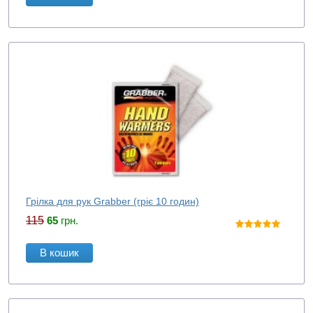
Грілка для рук Grabber (гріє 10 годин)
115
65
грн.
В кошик