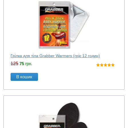
Грілка для тіла Grabber Warmers (гріє 12 годин)
125
75
грн.
В кошик