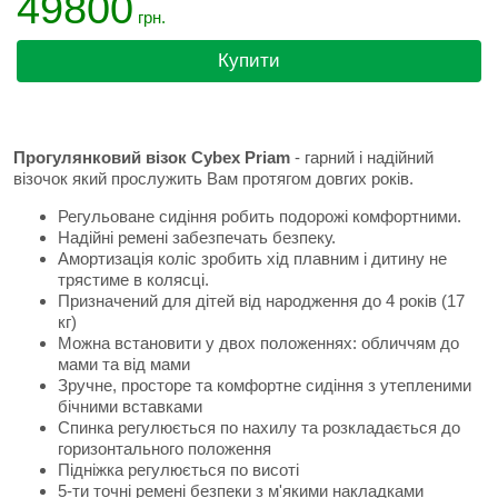
49800
грн.
Купити
Прогулянковий візок Cybex Priam
- гарний і надійний
візочок який прослужить Вам протягом довгих років.
Регульоване сидіння робить подорожі комфортними.
Надійні ремені забезпечать безпеку.
Амортизація коліс зробить хід плавним і дитину не
трястиме в колясці.
Призначений для дітей від народження до 4 років (17
кг)
Можна встановити у двох положеннях: обличчям до
мами та від мами
Зручне, просторе та комфортне сидіння з утепленими
бічними вставками
Спинка регулюється по нахилу та розкладається до
горизонтального положення
Підніжка регулюється по висоті
5-ти точні ремені безпеки з м'якими накладками