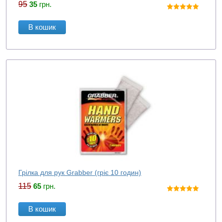
95
35
грн.
В кошик
Грілка для рук Grabber (гріє 10 годин)
115
65
грн.
В кошик