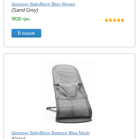
Шезлонг BabyBjorn Bliss Woven
(Sand Grey)
9830
грн.
В кошик
Шезлонг BabyBjorn Balance Bliss Mesh
(Grey)