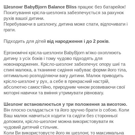
Шезлонг BabyBjorn Balance Bliss
працює без батарейок!
Похитування крісла-шезлонга забезпечується за рахунок
рухів вашої дитини.
Перебуваючи в шезлонгу, дитина може спати, відпочивати і
грати.
Підходить для дітей
від народження і до 2 років
.
Ергономічні крісла-шезлонги BabyBjorn м'яко охоплюють
дитину з усіх боків і тому чудово підходять для
новонароджених. Крісло-шезлонг забезпечує опору шиї та
спині малюка, а тканинне сидіння набуває форми його тіла,
оптимально розподіляючи вагу дитини. Малюк приводить
крісло-шезлонг у рух, а себе в прекрасний настрій,
абсолютно самостійно, природним чином розвиваючи свої
моторні навички та вміння утримувати рівновагу.
Шезлонг встановлюється у три положення за висотою.
Він плоско складається та його зручно брати із собою. Коли
Ваш малюк навчиться ходити та сидіти без сторонньої
допомоги, крісло-шезлонг можна використовувати як
чудовий дитячий стільчик.
Коли Ви використовуєте його як шезлонг, то максимальна