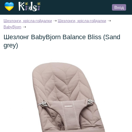
Вход
Шезлонги, крісла-гойдалки
Шезлонги, крісла-гойдалки
BabyBjorn
Шезлонг BabyBjorn Balance Bliss (Sand
grey)