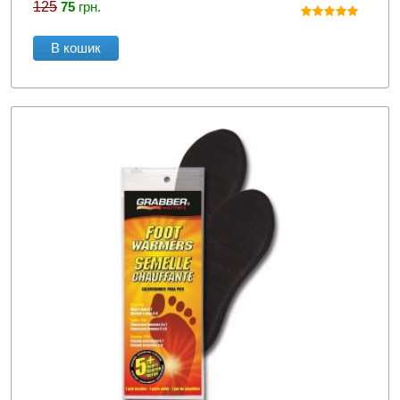
125
75
грн.
В кошик