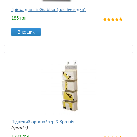
Грілка для ніг Grabber (гріє 5+ годин)
185
грн.
В кошик
Підвісний органайзер 3 Sprouts
(giraffe)
1380
грн.