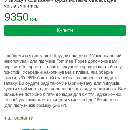
У зв'язку з коливанням курсів іноземних валют, ціна
могла змінитись.
9350
грн.
Купити
Проблеми із утилізацією брудних підгузків? Універсальний
накопичувач для підгузків Tommee Tippee допоможе вам
вирішити її - просто згорніть підгузник і проштовхніть його у
пристрій. Усередині накопичувача є плівка, яка оберне
сміття, уб'є 99% бактерій і запобігає поширенню бруду та
запаху. Ви будете раді такому накопичувачу для підгузків,
купити який можна для полегшення догляду за дитиною. Вам
більше не потрібно бігати до відра для сміття, адже кожної
змінної упаковки достатньо для утилізації до 180 підгузків
(для підгузників розміру (2-5 кг).
Інші варіанти