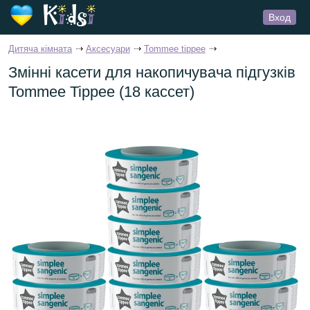
Вход
Дитяча кімната
Аксесуари
Tommee tippee
Змінні касети для накопичувача підгузків
Tommee Tippee (18 кассет)