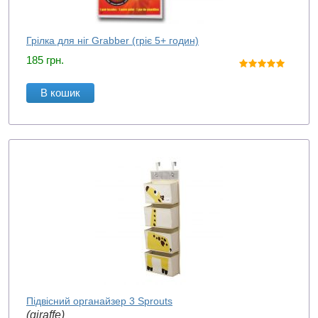
Грілка для ніг Grabber (гріє 5+ годин)
185
грн.
В кошик
Підвісний органайзер 3 Sprouts
(giraffe)