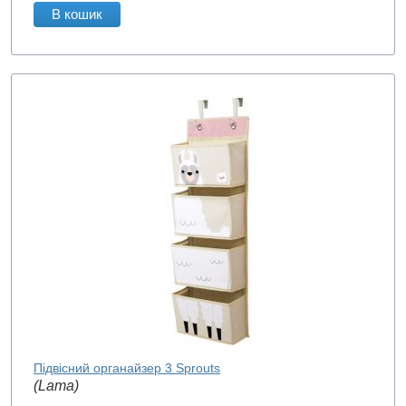
В кошик
Підвісний органайзер 3 Sprouts
(Lama)