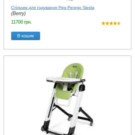
Стільчик для годування Peg-Perego Siesta
(Berry)
11700
грн.
В кошик