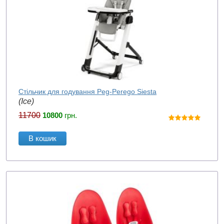
Стільчик для годування Peg-Perego Siesta
(Ice)
11700
10800
грн.
В кошик