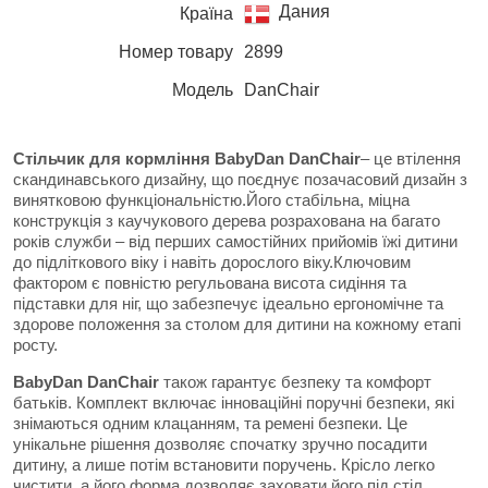
Дания
Країна
Номер товару
2899
Модель
DanChair
Стільчик для кормління BabyDan DanChair
– це втілення
скандинавського дизайну, що поєднує позачасовий дизайн з
винятковою функціональністю.Його стабільна, міцна
конструкція з каучукового дерева розрахована на багато
років служби – від перших самостійних прийомів їжі дитини
до підліткового віку і навіть дорослого віку.Ключовим
фактором є повністю регульована висота сидіння та
підставки для ніг, що забезпечує ідеально ергономічне та
здорове положення за столом для дитини на кожному етапі
росту.
BabyDan DanChair
також гарантує безпеку та комфорт
батьків. Комплект включає інноваційні поручні безпеки, які
знімаються одним клацанням, та ремені безпеки. Це
унікальне рішення дозволяє спочатку зручно посадити
дитину, а лише потім встановити поручень. Крісло легко
чистити, а його форма дозволяє заховати його під стіл,