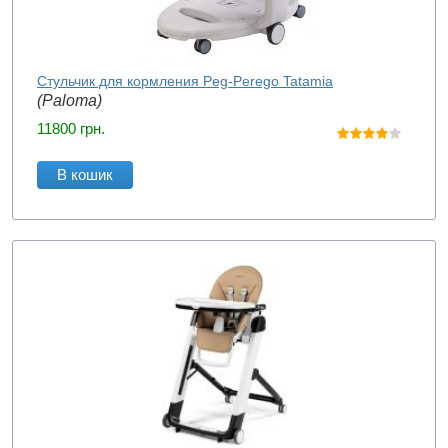
Стульчик для кормления Peg-Perego Tatamia
(Paloma)
11800
грн.
В кошик