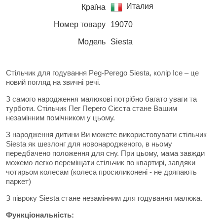
Италия
Країна
Номер товару
19070
Модель
Siesta
Стільчик для годування Peg-Perego Siesta, колір Ice – це
новий погляд на звичні речі.
З самого народження малюкові потрібно багато уваги та
турботи. Стільчик Пег Перего Сієста стане Вашим
незамінним помічником у цьому.
З народження дитини Ви можете використовувати стільчик
Siesta як шезлонг для новонародженого, в ньому
передбачено положення для сну. При цьому, мама завжди
можемо легко переміщати стільчик по квартирі, завдяки
чотирьом колесам (колеса просиликонені - не дряпають
паркет)
З півроку Siesta стане незамінним для годування малюка.
Функціональність: