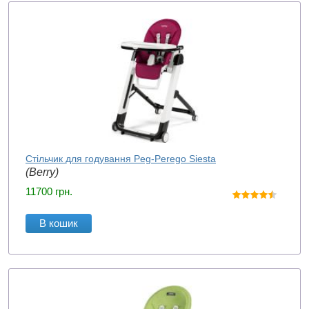
Стільчик для годування Peg-Perego Siesta
(Berry)
11700
грн.
В кошик