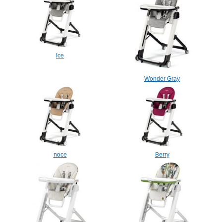
Ice
Wonder Gray
noce
Berry