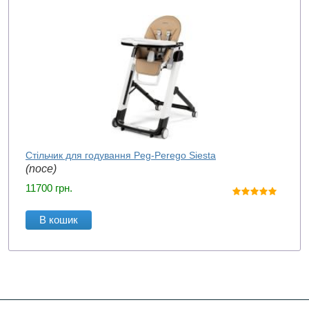
Стільчик для годування Peg-Perego Siesta
(noce)
11700
грн.
В кошик