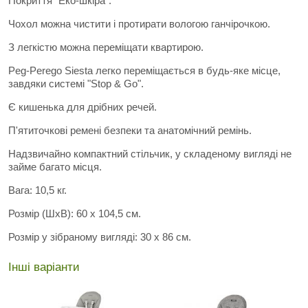
Покриття "Еко-шкіра".
Чохол можна чистити і протирати вологою ганчірочкою.
З легкістю можна переміщати квартирою.
Peg-Perego Siesta легко переміщається в будь-яке місце,
завдяки системі "Stop & Go".
Є кишенька для дрібних речей.
П'ятиточкові ремені безпеки та анатомічний ремінь.
Надзвичайно компактний стільчик, у складеному вигляді не
займе багато місця.
Вага: 10,5 кг.
Розмір (ШхВ): 60 х 104,5 см.
Розмір у зібраному вигляді: 30 х 86 см.
Інші варіанти