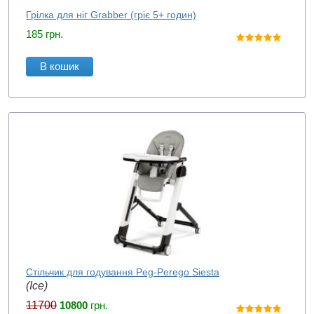
Грілка для ніг Grabber (гріє 5+ годин)
185
грн.
В кошик
Стільчик для годування Peg-Perego Siesta
(Ice)
11700
10800
грн.