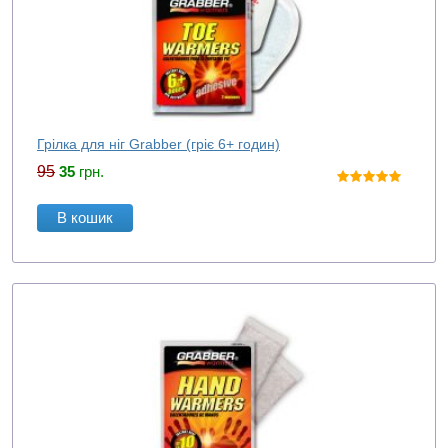
Грілка для ніг Grabber (гріє 6+ годин)
95
35
грн.
В кошик