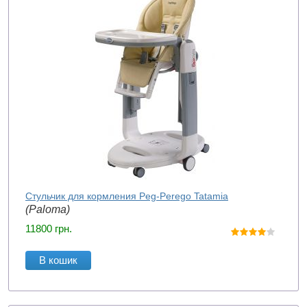
Стульчик для кормления Peg-Perego Tatamia
(Paloma)
11800
грн.
В кошик