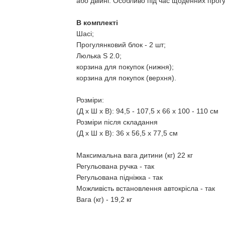
або двійні. Особливо під час щоденних прог
В комплекті
Шасі;
Прогулянковий блок - 2 шт;
Люлька S 2.0;
корзина для покупок (нижня);
корзина для покупок (верхня).
Розміри:
(Д x Ш x В): 94,5 - 107,5 x 66 x 100 - 110 см
Розміри після складання
(Д x Ш x В): 36 x 56,5 x 77,5 см
Максимальна вага дитини (кг) 22 кг
Регульована ручка - так
Регульована підніжка - так
Можливість встановлення автокрісла - так
Вага (кг) - 19,2 кг