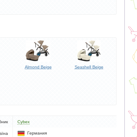
Almond Beige
Seashell Beige
бник
Cybex
Германия
аїна