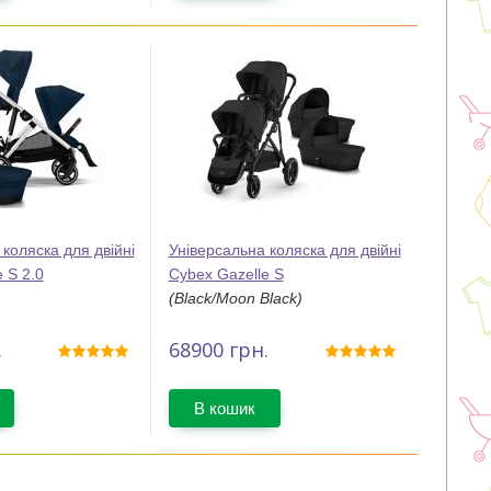
коляска для двійні
Універсальна коляска для двійні
 S 2.0
Cybex Gazelle S
(Black/Moon Black)
.
68900
грн.
В кошик