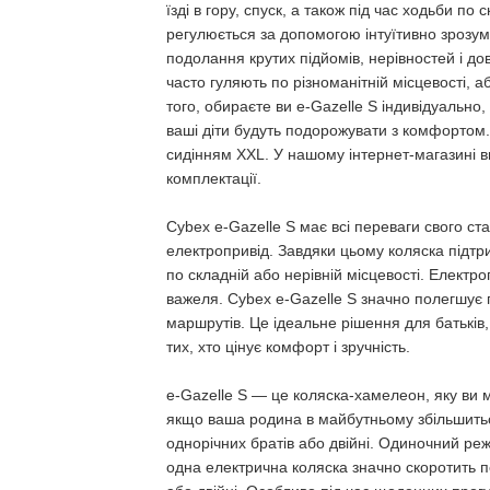
їзді в гору, спуск, а також під час ходьби по
регулюється за допомогою інтуїтивно зрозум
подолання крутих підйомів, нерівностей і дов
часто гуляють по різноманітній місцевості, а
того, обираєте ви e-Gazelle S індивідуально,
ваші діти будуть подорожувати з комфортом.
сидінням XXL. У нашому інтернет-магазині в
комплектації.
Cybex e-Gazelle S має всі переваги свого ст
електропривід. Завдяки цьому коляска підтрим
по складній або нерівній місцевості. Електр
важеля. Cybex e-Gazelle S значно полегшує п
маршрутів. Це ідеальне рішення для батьків, 
тих, хто цінує комфорт і зручність.
e-Gazelle S — це коляска-хамелеон, яку ви 
якщо ваша родина в майбутньому збільшиться.
однорічних братів або двійні. Одиночний ре
одна електрична коляска значно скоротить п