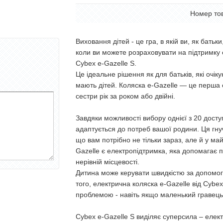
Номер то
Виховання дітей - це гра, в якій ви, як батьк
коли ви можете розраховувати на підтримку 
Cybex e-Gazelle S.
Це ідеальне рішення як для батьків, які очіку
мають дітей. Коляска e-Gazelle — це перша е
сестри рік за роком або двійні.
Завдяки можливості вибору однієї з 20 досту
адаптується до потреб вашої родини. Ця гнуч
що вам потрібно не тільки зараз, але й у м
Gazelle є електропідтримка, яка допомагає 
нерівній місцевості.
Дитина може керувати швидкістю за допомог
того, електрична коляска e-Gazelle від Cyb
проблемою - навіть якщо маленький гравець 
Cybex e-Gazelle S виділяє суперсила – елект