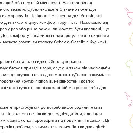
 складній або нерівній місцевості. Електропривод
ілого важеля. Cybex e-Gazelle S значно полегшує
гих маршрутів. Це ідеальне рішення для батьків, які
бо для тих, хто цінує комфорт і зручність. Незалежно від
 раз у раз або рік за роком, ви можете бути впевнені, що
 Для комфорту пасажирів велике регульоване сидіння з
и можете замовити коляску Cybex e-Gazelle в будь-якій
аршого брата, але виділяє його суперсила –
ує батьків при їзді в гору, спуск, а також під час ходьби
опривод регулюється за допомогою інтуїтивно зрозумілого
одолання крутих підйомів, нерівностей і довгих
які часто гуляють по різноманітній місцевості, або для
можете пристосувати до потреб вашої родини, навіть
 Це коляска не тільки для однієї дитини, але і для
жим можна легко перетворити на подвійний і навпаки. Ця
ерелік проблем, з якими стикаються батьки двох дітей