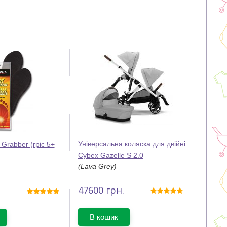
Універсальна коляска для двійні
 Grabber (гріє 5+
Cybex Gazelle S 2.0
(Lava Grey)
47600
грн.
В кошик