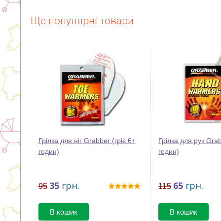
Ще популярні товари
Грілка для ніг Grabber (гріє 6+
Грілка для рук Grab
годин)
годин)
35
грн.
65
грн.
95
115
В кошик
В кошик