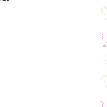
улянок.