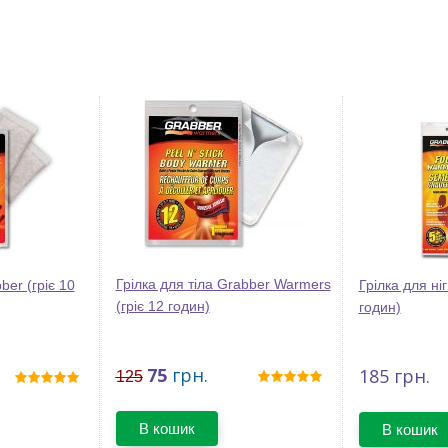
Грілка для тіла Grabber Warmers
ber (гріє 10
Грілка для ніг
(гріє 12 годин)
годин)
75
грн.
185
грн.
125
В кошик
В кошик