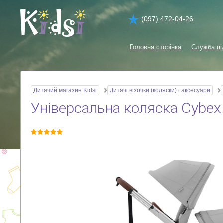
(097) 472-04-26
Головна сторінка
Служба пі
Дитячий магазин Kidsi
Дитячі візочки (коляски) і аксесуари
Універсальна коляска Cybex e