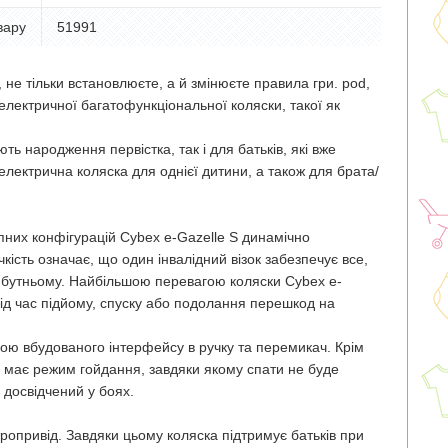
вару
51991
и, не тільки встановлюєте, а й змінюєте правила гри. pod,
електричної багатофункціональної коляски, такої як
ють народження первістка, так і для батьків, які вже
лектрична коляска для однієї дитини, а також для брата/
пних конфігурацій Cybex e-Gazelle S динамічно
кість означає, що один інвалідний візок забезпечує все,
айбутньому. Найбільшою перевагою коляски Cybex e-
під час підйому, спуску або подолання перешкод на
ою вбудованого інтерфейсу в ручку та перемикач. Крім
ex має режим гойдання, завдяки якому спати не буде
досвідчений у боях.
ропривід. Завдяки цьому коляска підтримує батьків при