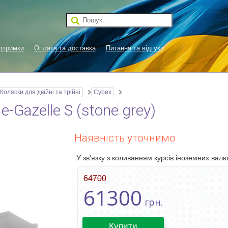
дтримки
Оплата та доставка
Питання та відгуки
Коляски для двійні та трійні
Cybex
-Gazelle S (stone grey)
Наявність уточнимо
У зв'язку з коливанням курсів іноземних валют
64700
61300
грн.
Купити