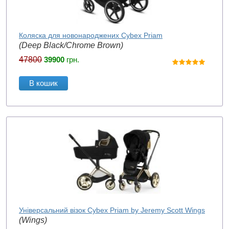
Коляска для новонароджених Cybex Priam
(Deep Black/Chrome Brown)
47800
39900
грн.
В кошик
Універсальний візок Cybex Priam by Jeremy Scott Wings
(Wings)