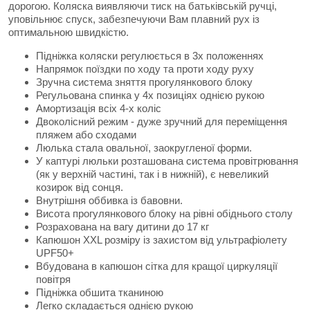
дорогою. Коляска виявляючи тиск на батьківській ручці,
уповільнює спуск, забезпечуючи Вам плавний рух із
оптимальною швидкістю.
Підніжка коляски регулюється в 3х положеннях
Напрямок поїздки по ходу та проти ходу руху
Зручна система зняття прогулянкового блоку
Регульована спинка у 4х позиціях однією рукою
Амортизація всіх 4-х коліс
Двоколісний режим - дуже зручний для переміщення
пляжем або сходами
Люлька стала овальної, заокругленої форми.
У каптурі люльки розташована система провітрювання
(як у верхній частині, так і в нижній), є невеликий
козирок від сонця.
Внутрішня оббивка із бавовни.
Висота прогулянкового блоку на рівні обіднього столу
Розрахована на вагу дитини до 17 кг
Капюшон XXL розміру із захистом від ультрафіолету
UPF50+
Вбудована в капюшон сітка для кращої циркуляції
повітря
Підніжка обшита тканиною
Легко складається однією рукою