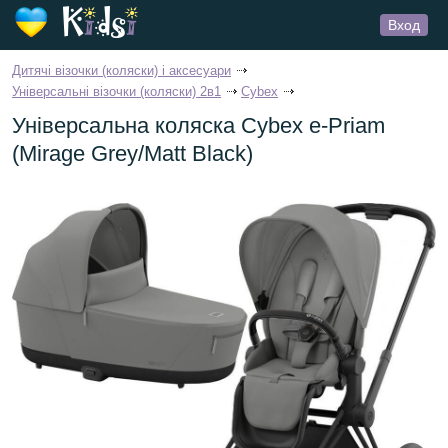
Вход
Дитячі візочки (коляски) і аксесуари
Універсальні візочки (коляски) 2в1
Cybex
Універсальна коляска Cybex e-Priam
(Mirage Grey/Matt Black)