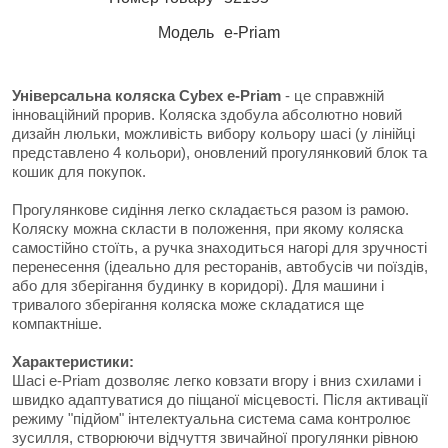
Модель
e-Priam
Універсальна коляска Cybex e-Priam
- це справжній
інноваційний прорив. Коляска здобула абсолютно новий
дизайн люльки, можливість вибору кольору шасі (у лінійці
представлено 4 кольори), оновлений прогулянковий блок та
кошик для покупок.
Прогулянкове сидіння легко складається разом із рамою.
Коляску можна скласти в положення, при якому коляска
самостійно стоїть, а ручка знаходиться нагорі для зручності
перенесення (ідеально для ресторанів, автобусів чи поїздів,
або для зберігання будинку в коридорі). Для машини і
тривалого зберігання коляска може складатися ще
компактніше.
Характеристики:
Шасі e-Priam дозволяє легко ковзати вгору і вниз схилами і
швидко адаптуватися до піщаної місцевості. Після активації
режиму "підйом" інтелектуальна система сама контролює
зусилля, створюючи відчуття звичайної прогулянки рівною