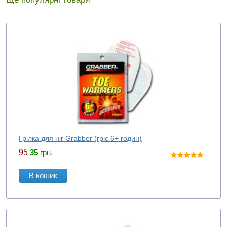
Грілка для ніг Grabber (гріє 6+ годин)
95
35
грн.
В кошик