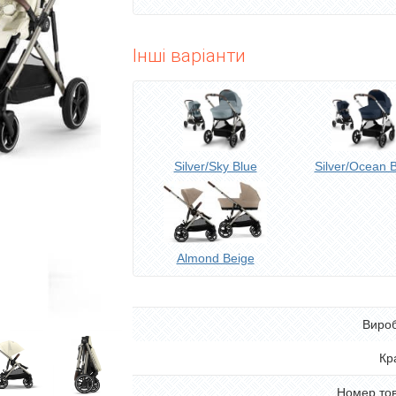
Інші варіанти
Silver/Sky Blue
Silver/Ocean 
Almond Beige
Виро
Кр
Номер то