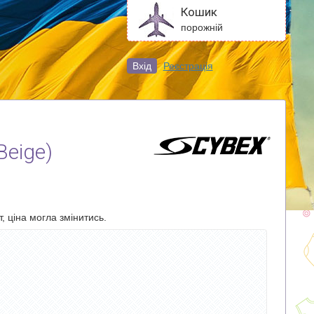
Кошик
порожній
Вхід
Реєстрація
Beige)
, ціна могла змінитись.