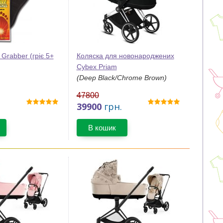
 Grabber (гріє 5+
Коляска для новонароджених
Cybex Priam
(Deep Black/Chrome Brown)
47800
39900
грн.
В кошик