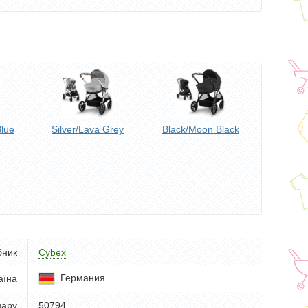
Blue
Silver/Lava Grey
Black/Moon Black
бник
Cybex
Германия
аїна
вару
50794