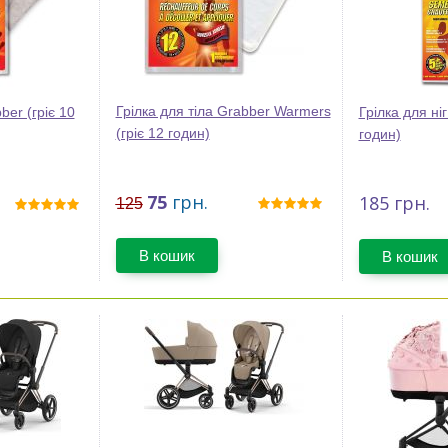
Грілка для тіла Grabber Warmers
ber (гріє 10
Грілка для ніг
(гріє 12 годин)
годин)
75
грн.
185
грн.
125
В кошик
В кошик