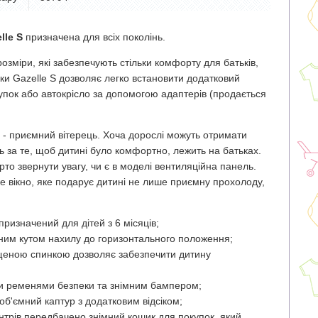
lle S
призначена для всіх поколінь.
розміри, які забезпечують стільки комфорту для батьків,
ски Gazelle S дозволяє легко встановити додатковий
упок або автокрісло за допомогою адаптерів (продається
и - приємний вітерець. Хоча дорослі можуть отримати
ть за те, щоб дитині було комфортно, лежить на батьках.
то звернути увагу, чи є в моделі вентиляційна панель.
е вікно, яке подарує дитині не лише приємну прохолоду,
ризначений для дітей з 6 місяців;
ним кутом нахилу до горизонтального положення;
ущеною спинкою дозволяє забезпечити дитину
ми ременями безпеки та знімним бампером;
об'ємний каптур з додатковим відсіком;
ентрів передбачено знімний кошик для покупок, який