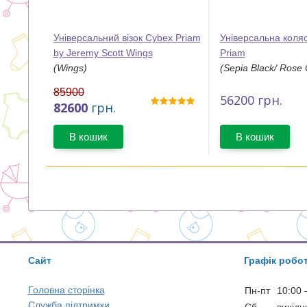
Універсальний візок Cybex Priam
Універсальна коля
by Jeremy Scott Wings
Priam
(Wings)
(Sepia Black/ Rose 
85900
56200
грн.
82600
грн.
В кошик
В кошик
Сайт
Графік робо
Головна сторінка
Пн-пт
10:00 
Служба підтримки