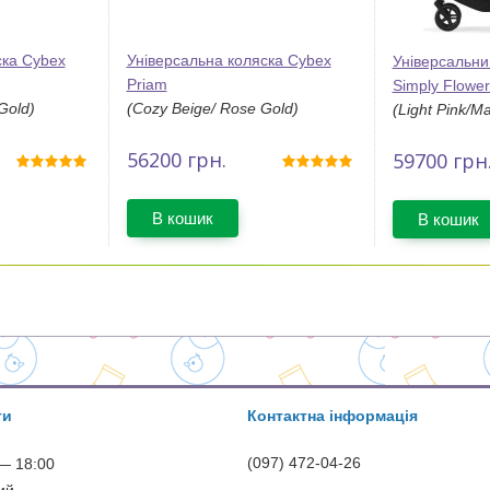
ска Cybex
Універсальна коляска Cybex
Універсальни
Priam
Simply Flower
Gold)
(Cozy Beige/ Rose Gold)
(Light Pink/Ma
56200
грн.
59700
грн
В кошик
В кошик
ти
Контактна інформація
(097) 472-04-26
— 18:00