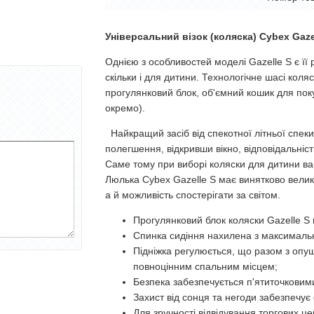
Універсальний візок (коляска) Cybex Gaze
Однією з особливостей моделі Gazelle S є її 
скільки і для дитини. Технологічне шасі коля
прогулянковий блок, об'ємний кошик для пок
окремо).
Найкращий засіб від спекотної літньої спек
полегшення, відкривши вікно, відповідальніс
Саме тому при виборі коляски для дитини вар
Люлька Cybex Gazelle S має винятково велик
а й можливість спостерігати за світом.
Прогулянковий блок коляски Gazelle S п
Спинка сидіння нахилена з максималь
Підніжка регулюється, що разом з оп
повноцінним спальним місцем;
Безпека забезпечується п'ятиточкови
Захист від сонця та негоди забезпечує 
Для зручності відвідування торгових ц