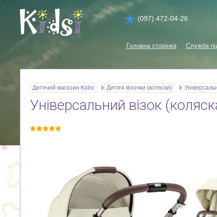
(097) 472-04-26
Головна сторінка
Служба пі
Дитячий магазин Kidsi
Дитячі візочки (коляски)
Універсальн
Універсальний візок (коляска)