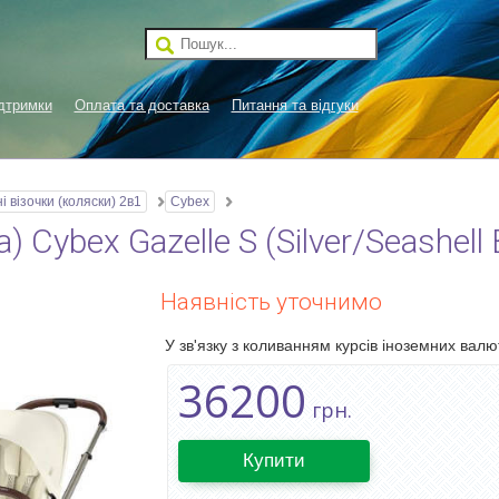
дтримки
Оплата та доставка
Питання та відгуки
і візочки (коляски) 2в1
Cybex
 Cybex Gazelle S (Silver/Seashell 
Наявність уточнимо
У зв'язку з коливанням курсів іноземних валют
36200
грн.
Купити