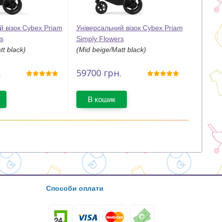
й візок Cybex Priam
Універсальний візок Cybex Priam
s
Simply Flowers
tt black)
(Mid beige/Matt black)
.
59700
грн.
В кошик
Способи оплати