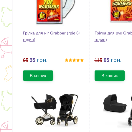
Грілка для ніг Grabber (гріє 6+
Грілка для рук Grab
годин)
годин)
35
грн.
65
грн.
95
115
В кошик
В кошик