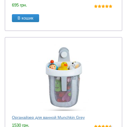
695
грн.
В кошик
Органайзер для ванной Munchkin Grey
1530
грн.