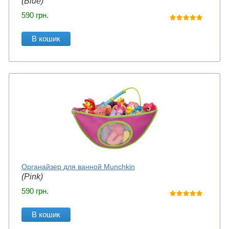
(Blue)
590
грн.
В кошик
Органайзер для ванной Munchkin
(Pink)
590
грн.
В кошик