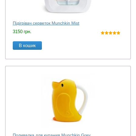
Підігрівач серветок Munchkin Mist
3150
грн.
В кошик
Поливалка для купания Munchkin Grey