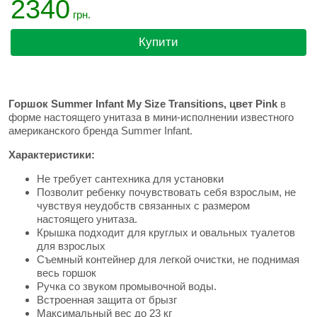
2340
грн.
Купити
Горшок Summer Infant My Size Transitions, цвет Pink
в
форме настоящего унитаза в мини-исполнении известного
американского бренда Summer Infant.
Характеристики:
Не требует сантехника для установки
Позволит ребенку почувствовать себя взрослым, не
чувствуя неудобств связанных с размером
настоящего унитаза.
Крышка подходит для круглых и овальных туалетов
для взрослых
Съемный контейнер для легкой очистки, не поднимая
весь горшок
Ручка со звуком промывочной воды.
Встроенная защита от брызг
Максимальный вес до 23 кг