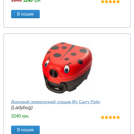
1800
1240
грн.
В кошик
Дорожній герметичний горщик My Carry Potty
(Ladybug)
3240
грн.
В кошик