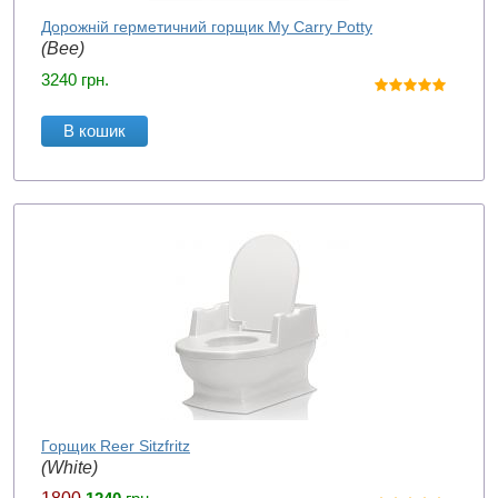
Дорожній герметичний горщик My Carry Potty
(Bee)
3240
грн.
В кошик
Горщик Reer Sitzfritz
(White)