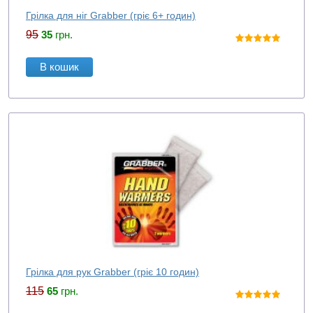
Грілка для ніг Grabber (гріє 6+ годин)
95
35
грн.
В кошик
Грілка для рук Grabber (гріє 10 годин)
115
65
грн.