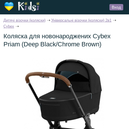
Вход
Дитячі візочки (коляски)
Універсальні візочки (коляски) 2в1
Cybex
Коляска для новонароджених Cybex
Priam (Deep Black/Chrome Brown)