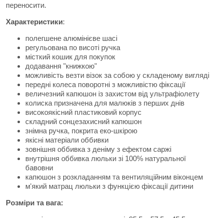
переносити.
Характеристики
:
полегшене алюмінієве шасі
регульована по висоті ручка
місткий кошик для покупок
додавання "книжкою"
можливість везти візок за собою у складеному вигляді
передні колеса поворотні з можливістю фіксації
величезний капюшон із захистом від ультрафіолету
колиска призначена для малюків з перших днів
високоякісний пластиковий корпус
складний сонцезахисний капюшон
знімна ручка, покрита еко-шкірою
якісні матеріали оббивки
зовнішня оббивка з деніму з ефектом саржі
внутрішня оббивка люльки зі 100% натуральної
бавовни
капюшон з розкладанням та вентиляційним віконцем
м'який матрац люльки з функцією фіксації дитини
Розміри та вага: