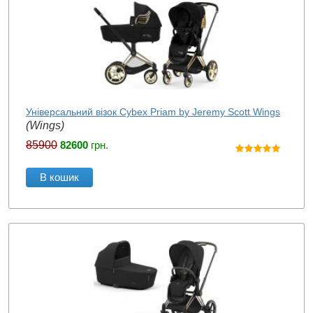
Універсальний візок Cybex Priam by Jeremy Scott Wings
(Wings)
85900
82600
грн.
В кошик