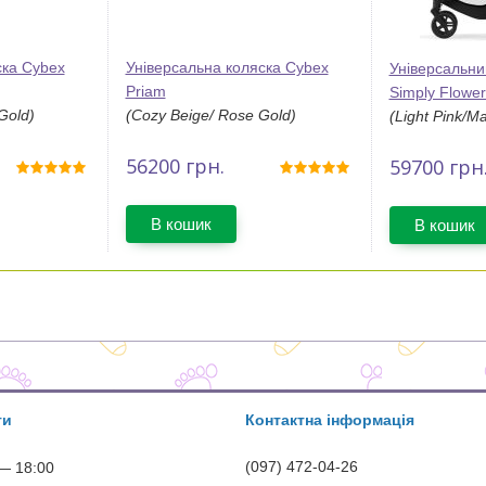
ска Cybex
Універсальна коляска Cybex
Універсальни
Priam
Simply Flower
Gold)
(Cozy Beige/ Rose Gold)
(Light Pink/Ma
56200
грн.
59700
грн
В кошик
В кошик
ти
Контактна інформація
(097) 472-04-26
— 18:00