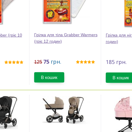
Грілка для тіла Grabber Warmers
ber (гріє 10
Грілка для ніг
(гріє 12 годин)
годин)
75
грн.
185
грн.
125
В кошик
В кошик