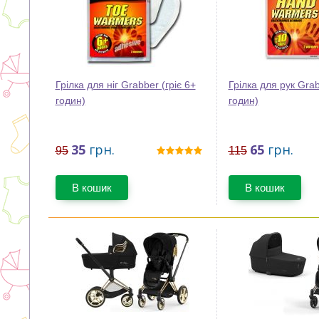
Грілка для ніг Grabber (гріє 6+
Грілка для рук Grab
годин)
годин)
35
грн.
65
грн.
95
115
В кошик
В кошик