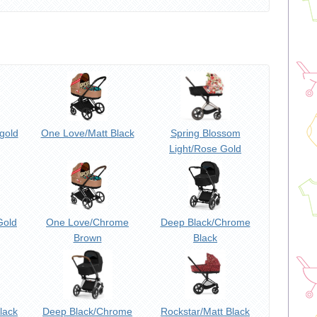
gold
One Love/Matt Black
Spring Blossom
Light/Rose Gold
Gold
One Love/Chrome
Deep Black/Chrome
Brown
Black
lack
Deep Black/Chrome
Rockstar/Matt Black