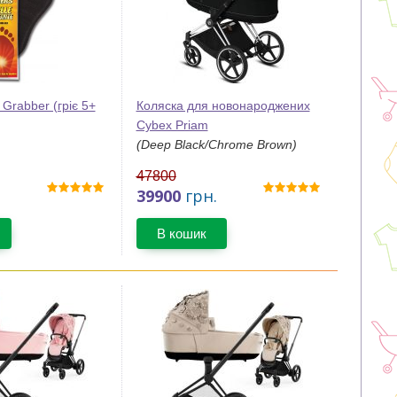
 Grabber (гріє 5+
Коляска для новонароджених
Cybex Priam
(Deep Black/Chrome Brown)
47800
39900
грн.
В кошик