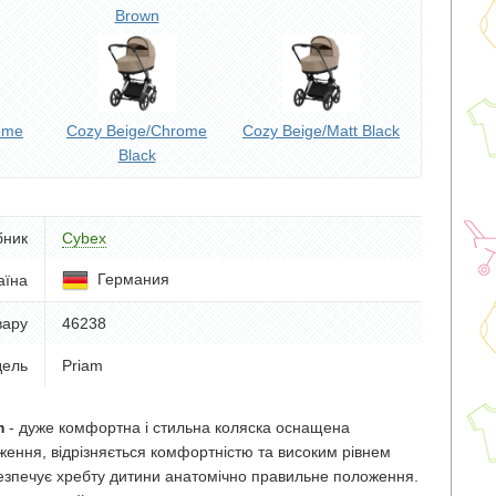
Brown
ome
Cozy Beige/Chrome
Cozy Beige/Matt Black
Black
бник
Cybex
Германия
аїна
вару
46238
ель
Priam
m
- дуже комфортна і стильна коляска оснащена
ення, відрізняється комфортністю та високим рівнем
безпечує хребту дитини анатомічно правильне положення.