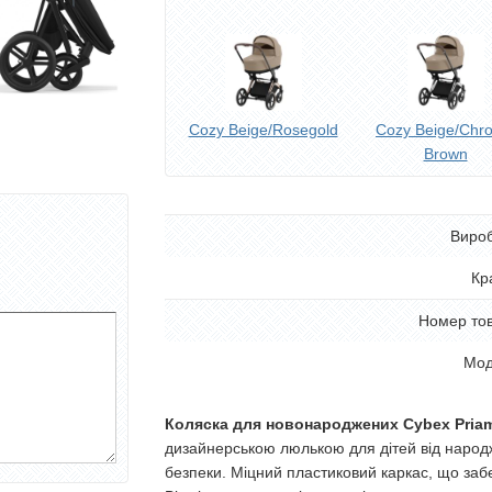
Cozy Beige/Rosegold
Cozy Beige/Chr
Brown
Виро
Кр
Номер то
Мод
Коляска для новонароджених Cybex Pria
дизайнерською люлькою для дітей від народж
безпеки. Міцний пластиковий каркас, що за