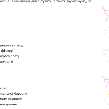
юшона, який можна демонтувати, а також зручну ручку, за
аденому вигляді
 фіксації
льтрафіолету
ших днів
аржі
уральної бавовни
йним віконцем
ції дитини