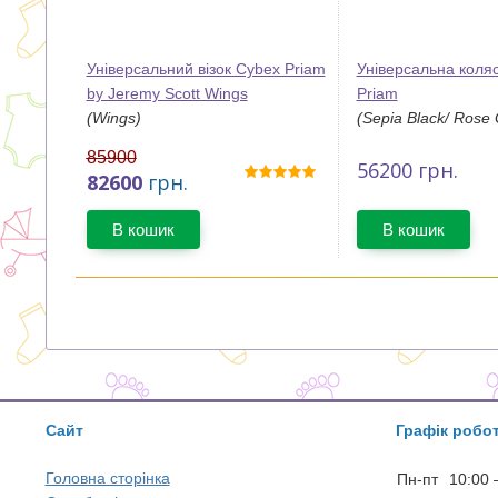
Універсальний візок Cybex Priam
Універсальна коля
by Jeremy Scott Wings
Priam
(Wings)
(Sepia Black/ Rose 
85900
56200
грн.
82600
грн.
В кошик
В кошик
Сайт
Графік робо
Головна сторінка
Пн-пт
10:00 