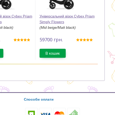
й візок Cybex Priam
Універсальний візок Cybex Priam
s
Simply Flowers
tt black)
(Mid beige/Matt black)
.
59700
грн.
В кошик
Способи оплати