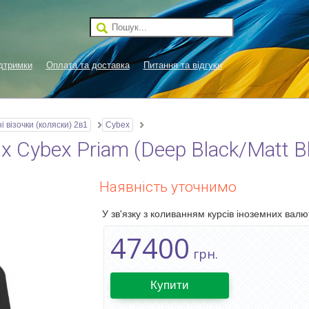
дтримки
Оплата та доставка
Питання та відгуки
і візочки (коляски) 2в1
Cybex
 Cybex Priam (Deep Black/Matt Bl
Наявність уточнимо
У зв'язку з коливанням курсів іноземних валют
47400
грн.
Купити