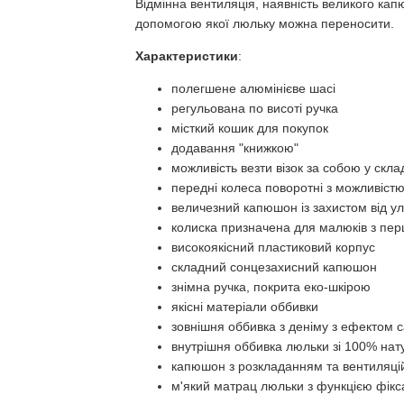
Відмінна вентиляція, наявність великого кап
допомогою якої люльку можна переносити.
Характеристики
:
полегшене алюмінієве шасі
регульована по висоті ручка
місткий кошик для покупок
додавання "книжкою"
можливість везти візок за собою у скл
передні колеса поворотні з можливістю
величезний капюшон із захистом від у
колиска призначена для малюків з пер
високоякісний пластиковий корпус
складний сонцезахисний капюшон
знімна ручка, покрита еко-шкірою
якісні матеріали оббивки
зовнішня оббивка з деніму з ефектом с
внутрішня оббивка люльки зі 100% нат
капюшон з розкладанням та вентиляці
м'який матрац люльки з функцією фікса