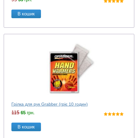
В кошик
Грілка для рук Grabber (гріє 10 годин)
115
65
грн.
В кошик