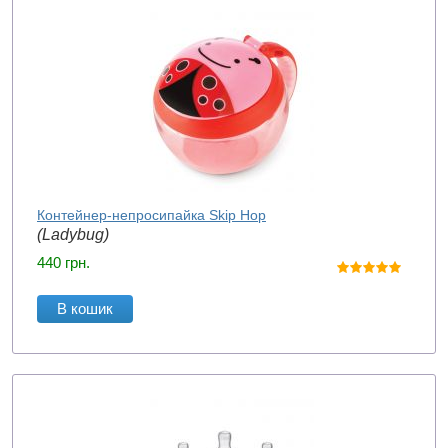
Контейнер-непросипайка Skip Hop
(Ladybug)
440
грн.
В кошик