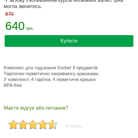
У зв'язку з коливанням курсів іноземних валют, ціна
могла змінитись.
870
640
грн.
Купити
Комплект для годування Gerber 8 предметів
Тарілочки герметично закриваюсь кришками.
У комплекті: 4 тарілки, 4 герметичні кришки
BPA-free
Маєте відгук або питання?
4 голоса