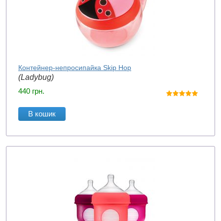
Контейнер-непросипайка Skip Hop
(Ladybug)
440
грн.
В кошик