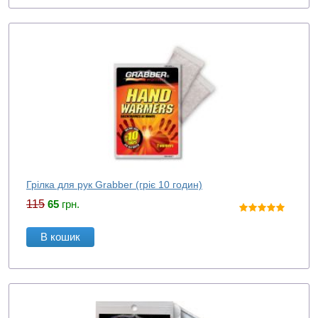
Грілка для рук Grabber (гріє 10 годин)
115
65
грн.
В кошик