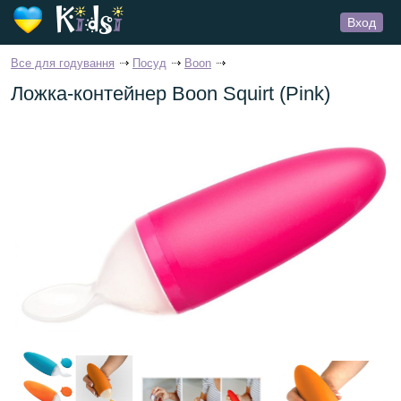
Вход
Все для годування
Посуд
Boon
Ложка-контейнер Boon Squirt (Pink)