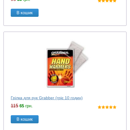
В кошик
Грілка для рук Grabber (гріє 10 годин)
115
65
грн.
В кошик