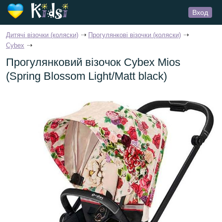
Вход
Дитячі візочки (коляски)
Прогулянкові візочки (коляски)
Cybex
Прогулянковий візочок Cybex Mios
(Spring Blossom Light/Matt black)