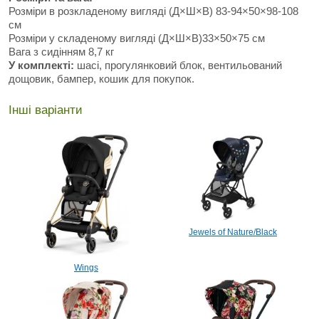
Розміри в розкладеному вигляді (Д×Ш×В) 83-94×50×98-108
см
Розміри у складеному вигляді (Д×Ш×В)33×50×75 см
Вага з сидінням 8,7 кг
У комплекті:
шасі, прогулянковий блок, вентильований
дощовик, бампер, кошик для покупок.
Інші варіанти
Jewels of Nature/Black
Wings