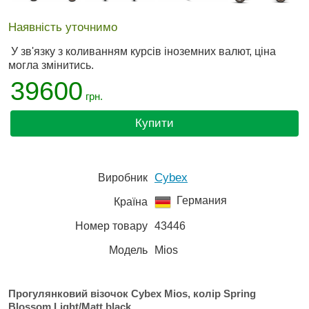
Наявність уточнимо
У зв'язку з коливанням курсів іноземних валют, ціна
могла змінитись.
39600
грн.
Купити
Cybex
Виробник
Германия
Країна
Номер товару
43446
Модель
Mios
Прогулянковий візочок Cybex Mios, колір Spring
Blossom Light/Matt black