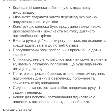
Колеса цієї коляски забезпечують додаткову
амортизацію.
Mios може подолати багато перешкод без ризику
порушення спокою дитини
Конструкцію коляски було продумано таким чином,
щоб забезпечити можливість монтажу дитячого
автомобільного крісла.
Висота ручки цієї коляски регулюється, що дозволить
краще адаптувати її до потреб батьків
Прогулянковий блок зроблений з приємної на дотик
тканини
Спинка сидіння легко регулюється - ви можете знизити
їх, навіть у лежачому положенні, що буде відмінною
позицією для сну.
П'ятиточкові ремені безпеки, які є елементом сидіння,
підтримують дитину в безпечному положенні та
захистять їх від випадання.
Сидіння встановлюється в обох напрямках руху - і
задом, і передом.
Кошик для покупок, розташований під коляскою,
полегшить виконання повсякденних обов'язків.
Розміри та вага: