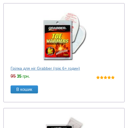
Грілка для ніг Grabber (гріє 6+ годин)
95
35
грн.
В кошик