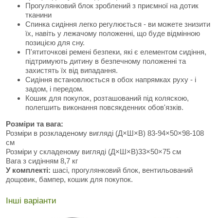
Прогулянковий блок зроблений з приємної на дотик
тканини
Спинка сидіння легко регулюється - ви можете знизити
їх, навіть у лежачому положенні, що буде відмінною
позицією для сну.
П'ятиточкові ремені безпеки, які є елементом сидіння,
підтримують дитину в безпечному положенні та
захистять їх від випадання.
Сидіння встановлюється в обох напрямках руху - і
задом, і передом.
Кошик для покупок, розташований під коляскою,
полегшить виконання повсякденних обов'язків.
Розміри та вага:
Розміри в розкладеному вигляді (Д×Ш×В) 83-94×50×98-108
см
Розміри у складеному вигляді (Д×Ш×В)33×50×75 см
Вага з сидінням 8,7 кг
У комплекті:
шасі, прогулянковий блок, вентильований
дощовик, бампер, кошик для покупок.
Інші варіанти