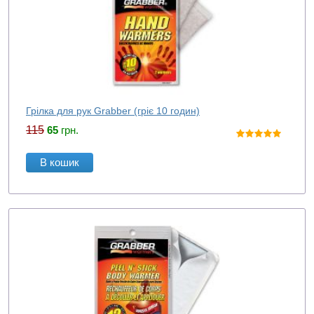
Грілка для рук Grabber (гріє 10 годин)
115
65
грн.
В кошик